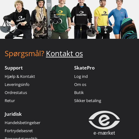
Spørgsmål?
Kontakt os
Support
SkatePro
Hjælp & Kontakt
Log ind
Leveringsinfo
Om os
Ordrestatus
Butik
Retur
Sikker betaling
Juridisk
Handelsbetingelser
Fortrydelsesret
Persondatapolitik