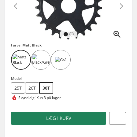
Farve:
Matt Black
Model
25T
26T
30T
Skynd dig!
Kun 3 på lager
LÆG I KURV