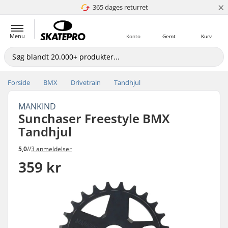
×
365 dages returret
4.8 ud af 5
Menu
Konto
Gemt
Kurv
Forside
BMX
Drivetrain
Tandhjul
MANKIND
Sunchaser Freestyle BMX
Tandhjul
5,0
//
3 anmeldelser
359 kr