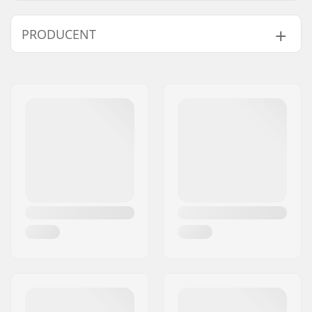
Antal tænder:
25T, 26T, 28T
PRODUCENT
Tandhjuls montering:
19mm, 22mm, 24mm,
Bolt Drive
Navn:
Source Europe GmbH
Sprocket guard:
Nej
Adresse:
Am Kuckhofer Feld 13A
Post nr:
41470
By:
Neuss
Land:
Tyskland