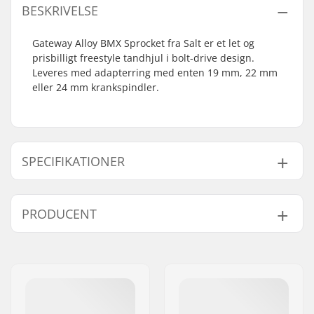
BESKRIVELSE
Gateway Alloy BMX Sprocket fra Salt er et let og
prisbilligt freestyle tandhjul i bolt-drive design.
Leveres med adapterring med enten 19 mm, 22 mm
eller 24 mm krankspindler.
SPECIFIKATIONER
Antal tænder:
25T
PRODUCENT
Tandhjuls montering:
19mm, 22mm, 24mm,
Bolt Drive
Navn:
We Make Things GmbH
Sprocket guard:
Nej
Adresse:
RICHARD-BYRD-STR. 12
Post nr:
50829
By:
Köln