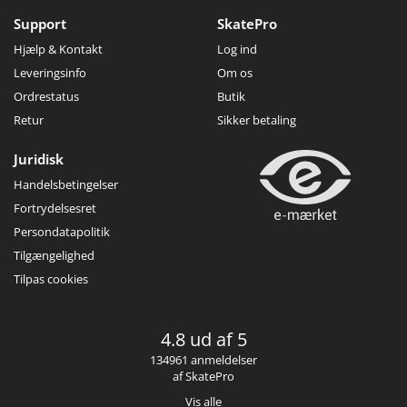
Support
SkatePro
Hjælp & Kontakt
Log ind
Leveringsinfo
Om os
Ordrestatus
Butik
Retur
Sikker betaling
Juridisk
Handelsbetingelser
Fortrydelsesret
Persondatapolitik
Tilgængelighed
Tilpas cookies
4.8 ud af 5
134961 anmeldelser
af SkatePro
Vis alle