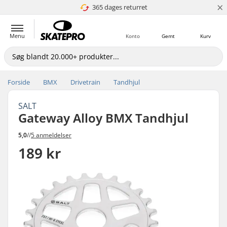
×
365 dages returret
4.8 ud af 5
Menu
Konto
Gemt
Kurv
Forside
BMX
Drivetrain
Tandhjul
SALT
Gateway Alloy BMX Tandhjul
5,0
//
5 anmeldelser
189 kr