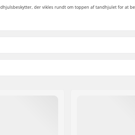
dhjulsbeskytter, der vikles rundt om toppen af tandhjulet for at be
Sprocket guard:
m, Spline Drive