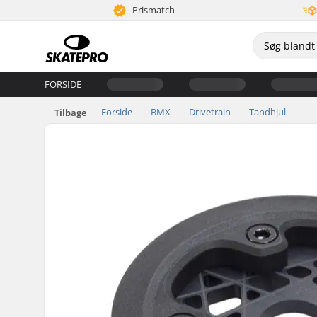
Prismatch
FORSIDE
Forside
BMX
Drivetrain
Tandhjul
Tilbage