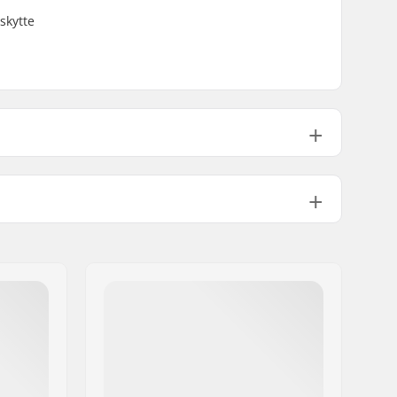
skytte
Ja