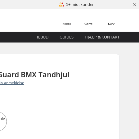
×
5+ mio. kunder
Konto
Gemt
Kurv
TILBUD
GUIDES
HJÆLP & KONTAKT
Guard BMX Tandhjul
riv anmeldelse