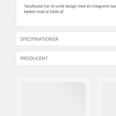
Tandhjulet har et unikt design med en integreret tan
kæden mod at falde af.
SPECIFIKATIONER
Antal tænder:
25T
PRODUCENT
Tandhjuls montering:
19mm, 22m
Navn:
Sunshine Distribution ApS
Adresse:
Naverland 8
Post nr:
2600
By:
Glostrup
Land:
Danmark