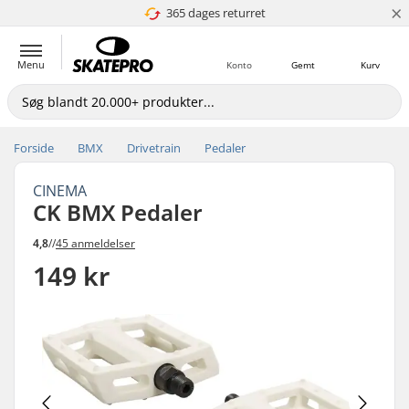
×
365 dages returret
4.8 ud af 5
Menu
Konto
Gemt
Kurv
Forside
BMX
Drivetrain
Pedaler
CINEMA
CK BMX Pedaler
4,8
//
45 anmeldelser
149 kr