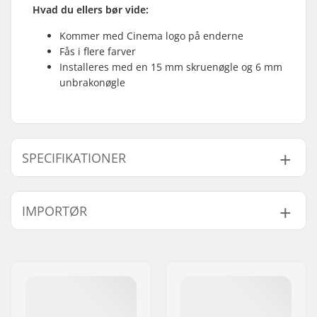
Hvad du ellers bør vide:
Kommer med Cinema logo på enderne
Fås i flere farver
Installeres med en 15 mm skruenøgle og 6 mm
unbrakonøgle
SPECIFIKATIONER
Spindel:
Heat Treated
IMPORTØR
Chromoly
Platform konkav:
Yes
Navn:
Centrano ApS
Pedal aksel diameter:
9/16"
Adresse:
Omega 6
Pedal materiale:
Fiberglass, Nylon
Post nr:
8382
Vægt:
420g
By:
Hinnerup