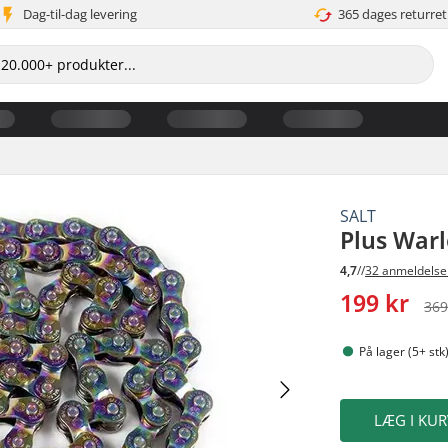
Dag-til-dag levering
365 dages returret
SALT
Plus War
4,7
//
32 anmeldelse
199 kr
369
På lager (5+ stk
LÆG I KUR