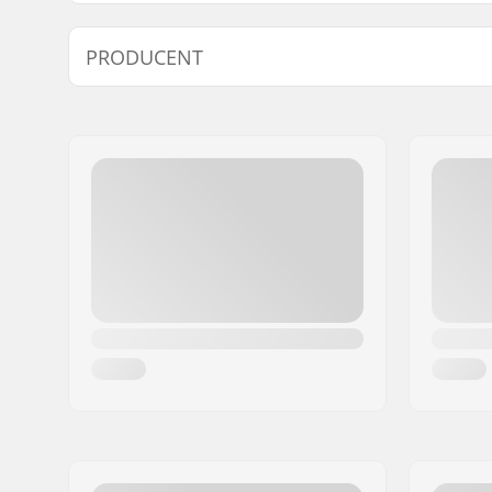
Kæde type:
Half link
PRODUCENT
Antal kædeled:
100 led
Navn:
We Make Things GmbH
Adresse:
RICHARD-BYRD-STR. 12
Post nr:
50829
By:
Köln
Land:
Tyskland