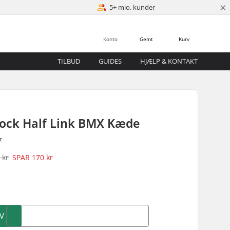
×
5+ mio. kunder
Konto
Gemt
Kurv
TILBUD
GUIDES
HJÆLP & KONTAKT
lock Half Link BMX Kæde
r
 kr
SPAR
170 kr
)
V