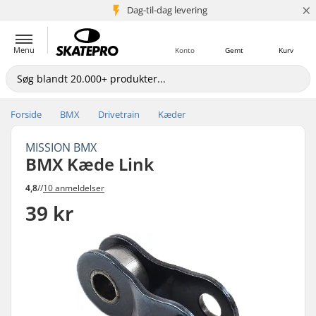
×
Dag-til-dag levering
5+ mio. kunder
Menu
Konto
Gemt
Kurv
Forside
BMX
Drivetrain
Kæder
MISSION BMX
BMX Kæde Link
4,8
//
10 anmeldelser
39 kr