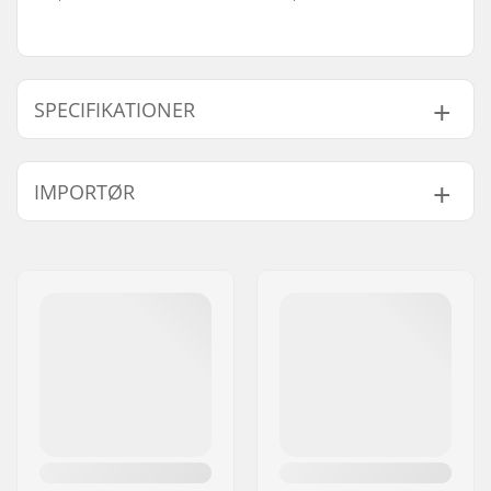
SPECIFIKATIONER
Kæde type:
Half link
IMPORTØR
Navn:
Centrano ApS
Adresse:
Omega 6
Post nr:
8382
By:
Hinnerup
Land:
Danmark