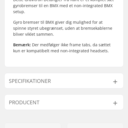
gyrobremser til en BMX med et non-integrated BMX
setup.
Gyro bremser til BMX giver dig mulighed for at
spinne styret ubegrænset, uden at bremsekablerne
bliver viklet sammen.
Bemærk:
Der medfølger ikke frame tabs, da sættet
kun er kompatibelt med non-integrated headsets.
SPECIFIKATIONER
BMX Brake:
Rear or Front
PRODUCENT
Gyro kompatibel:
Ja
Vægt:
193g
Navn:
Source Europe GmbH
Adresse:
Am Kuckhofer Feld 13A