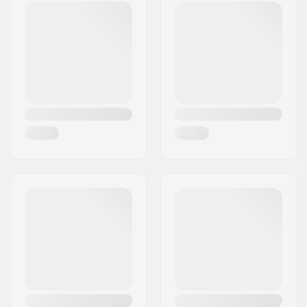
Post nr:
41470
By:
Neuss
Land:
Tyskland