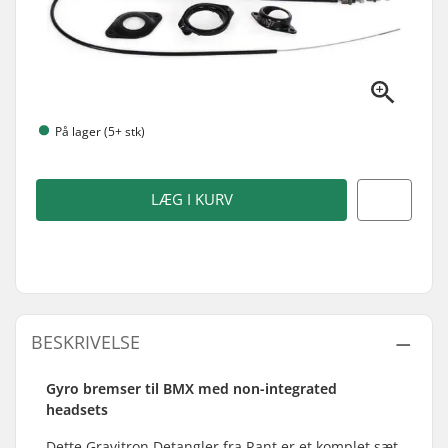
På lager (5+ stk)
LÆG I KURV
BESKRIVELSE
Gyro bremser til BMX med non-integrated
headsets
Dette Gravitron Detangler fra Rant er et komplet sæt