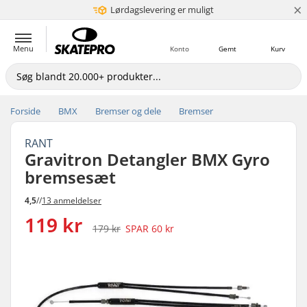
×
Lørdagslevering er muligt
5+ mio. kunder
Menu
Konto
Gemt
Kurv
Forside
BMX
Bremser og dele
Bremser
RANT
Gravitron Detangler BMX Gyro
bremsesæt
4,5
//
13 anmeldelser
119 kr
179 kr
SPAR
60 kr