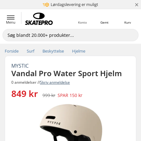
×
Lørdagslevering er muligt
5+ mio. kunder
Menu
Konto
Gemt
Kurv
Forside
Surf
Beskyttelse
Hjelme
MYSTIC
Vandal Pro Water Sport Hjelm
0 anmeldelser //
Skriv anmeldelse
849 kr
999 kr
SPAR
150 kr