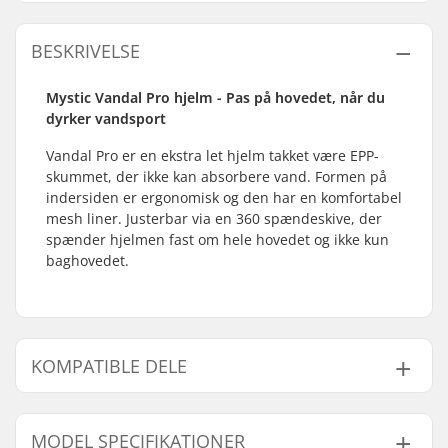
BESKRIVELSE
Mystic Vandal Pro hjelm - Pas på hovedet, når du
dyrker vandsport
Vandal Pro er en ekstra let hjelm takket være EPP-
skummet, der ikke kan absorbere vand. Formen på
indersiden er ergonomisk og den har en komfortabel
mesh liner. Justerbar via en 360 spændeskive, der
spænder hjelmen fast om hele hovedet og ikke kun
baghovedet.
KOMPATIBLE DELE
Find produkter, som er kompatible med Mystic
Vandal Pro Water Sport Hjelm:
MODEL SPECIFIKATIONER