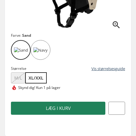
Farve:
Sand
Størrelse
Vis størrelsesguide
M/L
XL/XXL
Skynd dig!
Kun 1 på lager
LÆG I KURV