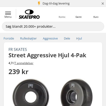
×
Dag-til-dag levering
5+ mio. kunder
Menu
Konto
Gemt
Kurv
Forside
Rulleskøjter
Aggressive
Dele
Hjul
FR SKATES
Street Aggressive Hjul 4-Pak
4,7
//
7 anmeldelser
239 kr