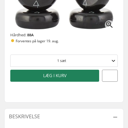
Hårdhed:
88A
Forventes på lager 19. aug.
1
sæt
LÆG I KURV
BESKRIVELSE