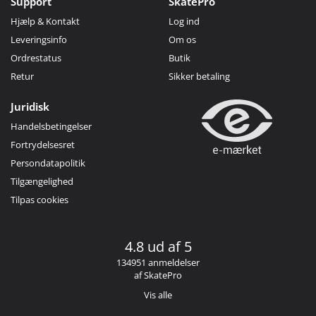
Support
SkatePro
Hjælp & Kontakt
Log ind
Leveringsinfo
Om os
Ordrestatus
Butik
Retur
Sikker betaling
Juridisk
Handelsbetingelser
Fortrydelsesret
Persondatapolitik
Tilgængelighed
Tilpas cookies
4.8 ud af 5
134951 anmeldelser
af SkatePro
Vis alle