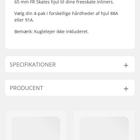
65 mm FR Skates hjul til dine freeskate inliners.
Vælg din 4-pak i forskellige hårdheder af hjul 88A
eller 91A.
Bemærk: Kuglelejer ikke inkluderet.
SPECIFIKATIONER
Hjuldiameter:
65mm
PRODUCENT
Hjul hårdhed:
88A
Hjul per pakke:
4
Navn:
Universkate SARL
Kuglelejer:
Ikke inkluderet
Adresse:
Rue de Bicetre 3
Post nr:
94240
By:
L´Hay les Roses
Land:
Frankrig