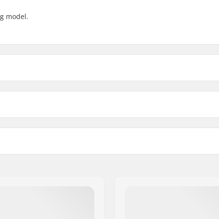
ig model.
Guld - 90A
6
l hårdhed
Kuglelejer
Pink - 90A
6
Ikke inkluderet
Sort/Sølv - 90A
-
Materiale: