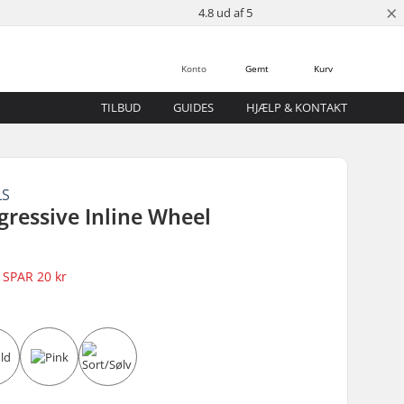
×
4.8 ud af 5
Konto
Gemt
Kurv
TILBUD
GUIDES
HJÆLP & KONTAKT
LS
ressive Inline Wheel
SPAR
20 kr