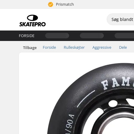
Prismatch
FORSIDE
Forside
Rulleskøjter
Aggressive
Dele
Tilbage