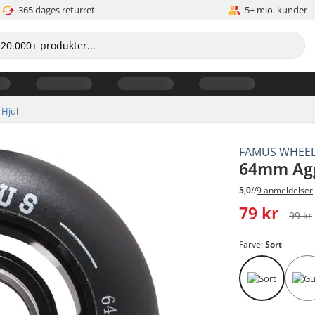
365 dages returret
5+ mio. kunder
Hjul
FAMUS WHEE
64mm Agg
5,0
//
9 anmeldelser
79 kr
99 kr
Farve:
Sort