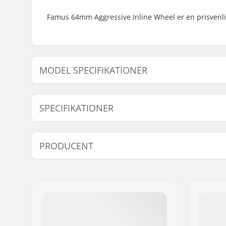
Famus 64mm Aggressive Inline Wheel er en prisvenl
MODEL SPECIFIKATIONER
Model
Hjuldiameter
Hju
SPECIFIKATIONER
Sort - 90A
64mm
90A
Hjul per pakke:
1
PRODUCENT
Navn:
South Corner
Adresse:
25 Boulevard Gilly
Post nr:
13010
By:
MARSEILLE
Land:
Frankrig