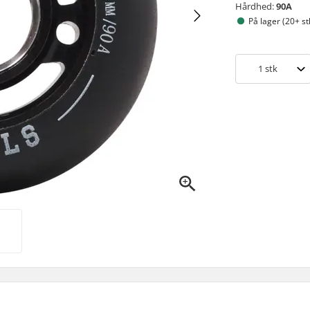
Hårdhed:
90A
På lager (20+ st
1
stk