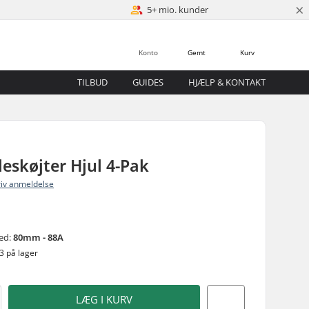
×
5+ mio. kunder
Konto
Gemt
Kurv
TILBUD
GUIDES
HJÆLP & KONTAKT
leskøjter Hjul 4-Pak
riv anmeldelse
ed:
80mm - 88A
3 på lager
LÆG I KURV