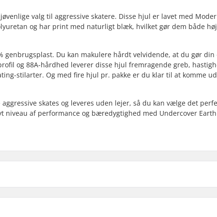
venlige valg til aggressive skatere. Disse hjul er lavet med Moder 
olyuretan og har print med naturligt blæk, hvilket gør dem både h
0% genbrugsplast. Du kan makulere hårdt velvidende, at du gør din 
profil og 88A-hårdhed leverer disse hjul fremragende greb, hastig
kating-stilarter. Og med fire hjul pr. pakke er du klar til at komme u
aggressive skates og leveres uden lejer, så du kan vælge det perfe
 et nyt niveau af performance og bæredygtighed med Undercover Earth
Kerne materiale:
Kuglelejer: