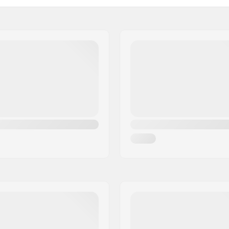
Kugleleje præcision:
artikelvertriebs GmbH