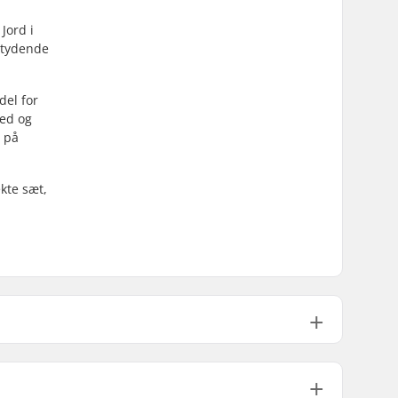
Jord i
øjtydende
del for
hed og
d på
kte sæt,
Nylon
Ikke inkluderet