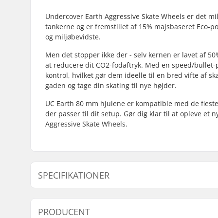
Undercover Earth Aggressive Skate Wheels er det miljø
tankerne og er fremstillet af 15% majsbaseret Eco-p
og miljøbevidste.
Men det stopper ikke der - selv kernen er lavet af 5
at reducere dit CO2-fodaftryk. Med en speed/bullet-
kontrol, hvilket gør dem ideelle til en bred vifte af s
gaden og tage din skating til nye højder.
UC Earth 80 mm hjulene er kompatible med de fleste 
der passer til dit setup. Gør dig klar til at opleve
Aggressive Skate Wheels.
SPECIFIKATIONER
Hjuldiameter:
80mm
PRODUCENT
Hjul hårdhed:
88A