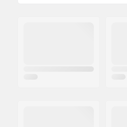
Hjul per pakke:
4
Navn:
Powerslide Sport
Adresse:
Esbachgraben 1
Post nr:
95463
By:
Bindlach
Land:
Tyskland