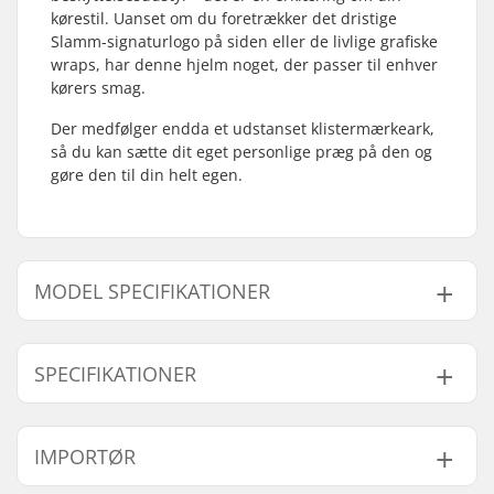
kørestil. Uanset om du foretrækker det dristige
Slamm-signaturlogo på siden eller de livlige grafiske
wraps, har denne hjelm noget, der passer til enhver
kørers smag.
Der medfølger endda et udstanset klistermærkeark,
så du kan sætte dit eget personlige præg på den og
gøre den til din helt egen.
MODEL SPECIFIKATIONER
Model
Indvendig mål
SPECIFIKATIONER
XXS/XS
49cm, 50cm, 51cm, 52cm
S/M
53cm, 54cm, 55cm, 56cm
Størrelsesjusterbar:
Nej
IMPORTØR
L/XL
57cm, 58cm, 59cm
Godkendelser:
CE
,
EN 1078
Ydre skal type:
ABS