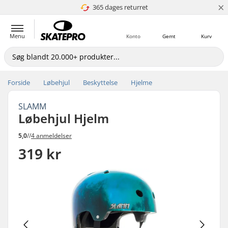
×
365 dages returret
4.8 ud af 5
Menu
Konto
Gemt
Kurv
Forside
Løbehjul
Beskyttelse
Hjelme
SLAMM
Løbehjul Hjelm
5,0
//
4 anmeldelser
319 kr