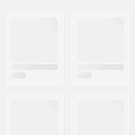
Navn:
Centrano ApS
Indre skaltype:
EPS
Adresse:
Omega 6
Polstringsmateriale:
Skum
Post nr:
8382
Vægt:
370g
By:
Hinnerup
Land:
Danmark