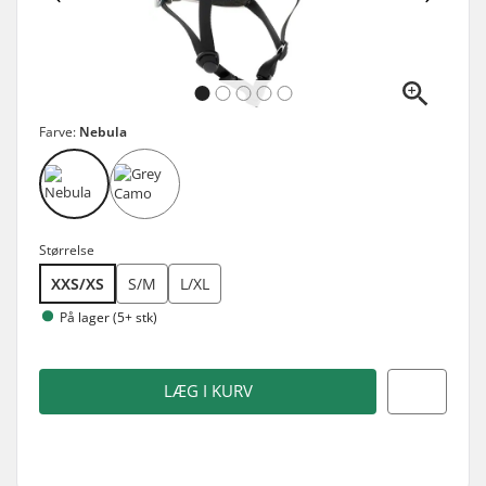
Farve:
Nebula
Størrelse
XXS/XS
S/M
L/XL
På lager (5+ stk)
LÆG I KURV