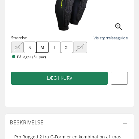
Størrelse
Vis størrelsesguide
XS
S
M
L
XL
XXL
På lager (5+ par)
LÆG I KURV
BESKRIVELSE
Pro Rugged 2 fra G-Form er en kombination af knæ-