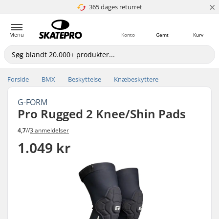
×
365 dages returret
4.8 ud af 5
Menu
Konto
Gemt
Kurv
Forside
BMX
Beskyttelse
Knæbeskyttere
G-FORM
Pro Rugged 2 Knee/Shin Pads
4,7
//
3 anmeldelser
1.049 kr