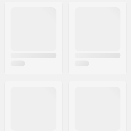
Adresse:
Naverland 8
Stil:
Maskinvaskbare,
CE
Post nr:
2600
certified
By:
Glostrup
Land:
Danmark