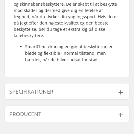
og skinnebensbeskyttere. De er skabt til at beskytte
mod skader og dermed give dig en følelse af
tryghed, når du dyrker din ynglingssport. Hvis du er
på jagt efter den højeste kvalitet og den bedste
beskyttelse, bør du tage et ekstra kig på disse
knæbeskyttere.
SmartFlex-teknologien gør at beskytterne er
bløde og fleksible i normal tilstand, men
hærder, når de bliver udsat for stød
SPECIFIKATIONER
Køn:
Mand, Kvinde, Unisex
PRODUCENT
Beskyttelse:
Impact resistant 3D
foam
Navn:
Sunshine Distribution ApS
Lukkesystem:
Sleeve