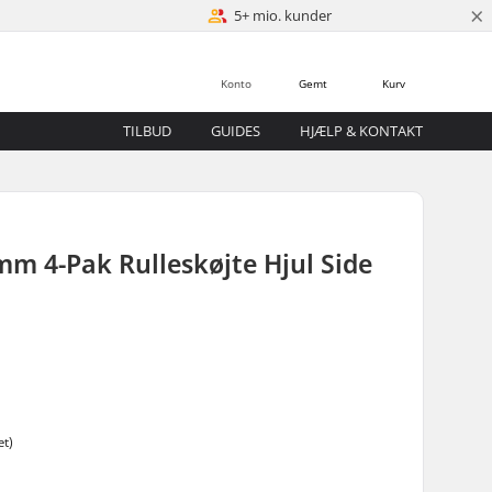
×
5+ mio. kunder
Konto
Gemt
Kurv
TILBUD
GUIDES
HJÆLP & KONTAKT
m 4-Pak Rulleskøjte Hjul Side
æt)