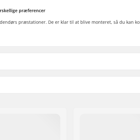
forskellige præferencer
l udendørs præstationer. De er klar til at blive monteret, så du kan
Hjuldiameter:
Hjul per pakke:
deret