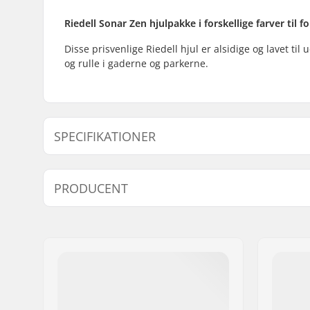
Riedell Sonar Zen hjulpakke i forskellige farver til 
Disse prisvenlige Riedell hjul er alsidige og lavet ti
og rulle i gaderne og parkerne.
SPECIFIKATIONER
Hjul hårdhed:
85A
PRODUCENT
Hjulbredde:
32mm
Kuglelejer:
Ikke inklu
Navn:
Riedell Skates Europe, s. r. o.
Adresse:
Staromestská 3
Post nr:
811 03
By:
Bratislava
Land:
Slovakiet