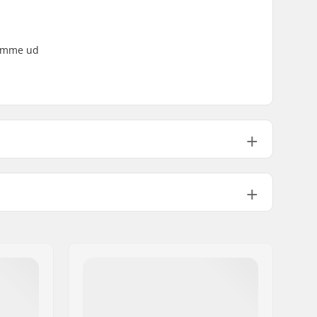
 komme ud
62mm
4