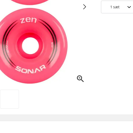
1
sæt