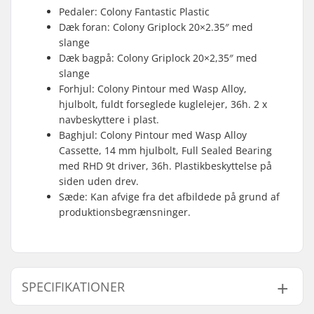
Pedaler: Colony Fantastic Plastic
Dæk foran: Colony Griplock 20×2.35″ med
slange
Dæk bagpå: Colony Griplock 20×2,35″ med
slange
Forhjul: Colony Pintour med Wasp Alloy,
hjulbolt, fuldt forseglede kuglelejer, 36h. 2 x
navbeskyttere i plast.
Baghjul: Colony Pintour med Wasp Alloy
Cassette, 14 mm hjulbolt, Full Sealed Bearing
med RHD 9t driver, 36h. Plastikbeskyttelse på
siden uden drev.
Sæde: Kan afvige fra det afbildede på grund af
produktionsbegrænsninger.
SPECIFIKATIONER