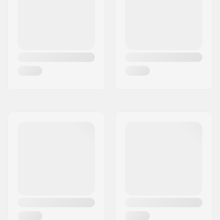
Frempind diameter:
22.2mm
Headset-type:
Integrated 1 1/8"
BMX Bremse
U-bremse
Included:
(Bagbremse)
Bremse
Not included
monteringssæt:
Gyro system
No
inkluderet:
Gear forhold:
25/9
Krank Længde/Type:
170mm, 3-delt
Pedal aksel diameter:
9/16"
Tandhjuls montering:
48-spline
Driver side:
Højre
Krank materiale:
Chromoly Stål
Pedalarm design:
Tubular
Krankboks:
19 mm
, Forseglet
Pedal materiale:
Plastik