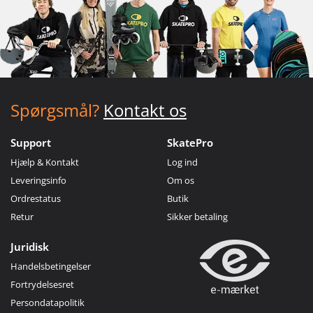
Spørgsmål?
Kontakt os
Support
SkatePro
Hjælp & Kontakt
Log ind
Leveringsinfo
Om os
Ordrestatus
Butik
Retur
Sikker betaling
Juridisk
Handelsbetingelser
Fortrydelsesret
Persondatapolitik