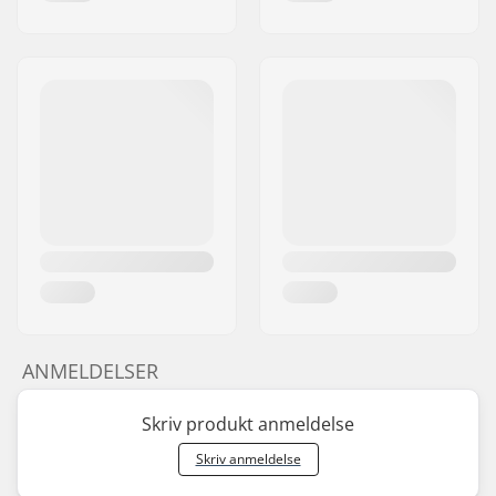
Antal eger:
36
BMX Fælg type:
Double-walled rear
rim, Double-walled
front rim
Kæde type:
Single speed
Samling:
Ikke samlet
ANMELDELSER
Skriv produkt anmeldelse
Skriv anmeldelse