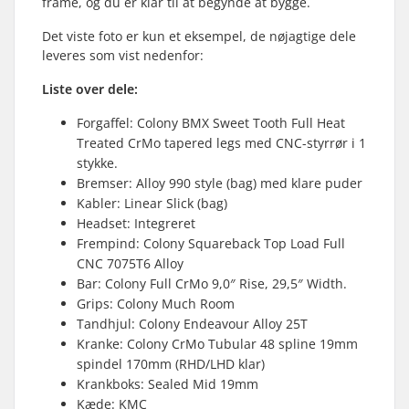
frame, og du er klar til at begynde at bygge.
Det viste foto er kun et eksempel, de nøjagtige dele
leveres som vist nedenfor:
Liste over dele:
Forgaffel: Colony BMX Sweet Tooth Full Heat
Treated CrMo tapered legs med CNC-styrrør i 1
stykke.
Bremser: Alloy 990 style (bag) med klare puder
Kabler: Linear Slick (bag)
Headset: Integreret
Frempind: Colony Squareback Top Load Full
CNC 7075T6 Alloy
Bar: Colony Full CrMo 9,0″ Rise, 29,5″ Width.
Grips: Colony Much Room
Tandhjul: Colony Endeavour Alloy 25T
Kranke: Colony CrMo Tubular 48 spline 19mm
spindel 170mm (RHD/LHD klar)
Krankboks: Sealed Mid 19mm
Kæde: KMC