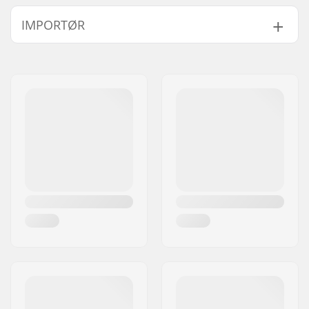
BMX disciplin:
Freestyle BMX
IMPORTØR
Cykel type:
Freestyle
Hjuldiameter:
20"
Navn:
Centrano ApS
Bar design:
Two-piece
Adresse:
Omega 6
Styr højde:
9" (22.9cm)
Post nr:
8382
Styr brede:
29.5" (74.9cm)
By:
Hinnerup
Backsweep:
Ja
Land:
Danmark
Nav:
Kassette
Niveau:
Øvet
Sadelklemme:
Not included
Sæde:
Combo
Dæk bredde:
2.35"
Pegs:
Ikke inkluderet
Aksel diameter:
10mm Front, 14mm
back
Frempind
50mm, Top load
type/Længde: