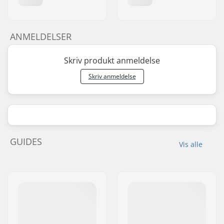
front rim
Kæde type:
Single speed
Samling:
Delvis samlet
ANMELDELSER
Skriv produkt anmeldelse
Skriv anmeldelse
GUIDES
Vis alle