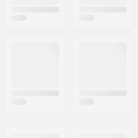
Vægt:
11.79kg
Stel materiale:
Hi-ten stål
Sadelklemme:
Integrated
Sæde:
Combo
Sadelpind længde:
200mm
Dæk bredde:
2.3"
Pegs:
Ikke inkluderet
Aksel diameter:
10mm, 14mm
Hjul offset:
32mm
Frempind
52mm, Top load
type/Længde:
Frempind diameter:
22.2mm
Headset-type:
Integrated 1 1/8"
Headtube vinkel:
74.5°
BMX Bremse
Caliper Bremse
Included:
(Forbremse)
,
U-
bremse (Bagbremse)