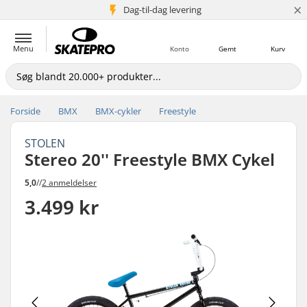
×
Dag-til-dag levering
5+ mio. kunder
Menu
Konto
Gemt
Kurv
Forside
BMX
BMX-cykler
Freestyle
STOLEN
Stereo 20'' Freestyle BMX Cykel
5,0
//
2 anmeldelser
3.499 kr