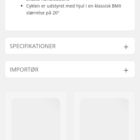
Cyklen er udstyret med hjul i en klassisk BMX
størrelse på 20"
SPECIFIKATIONER
BMX disciplin:
Freestyle BMX
IMPORTØR
Hjuldiameter:
20"
Stel Top Tube:
20.75" (52.7cm)
Navn:
Centrano ApS
Bar design:
Two-piece
Adresse:
Omega 6
Styr højde:
9" (22.9cm)
Post nr:
8382
Backsweep:
Ja
By:
Hinnerup
Nav:
Kassette, Forseglet
Land:
Danmark
lejer
Stel standover højde:
9.25" (23.5cm)
Niveau:
Begynder