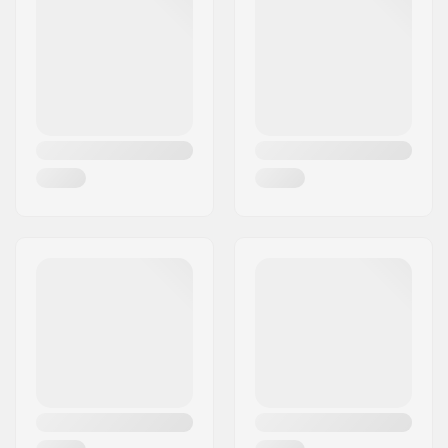
Gyro kompatibel:
Nej
Gyro system
No
inkluderet:
Gear forhold:
25/9
Krank Længde/Type:
170mm, 3-delt
Pedal aksel diameter:
9/16"
Tandhjuls montering:
8-spline, Bolt Drive
Driver side:
Højre
Krank materiale:
Chromoly Stål
Krankboks:
Mid
, Forseglet
Krankboks aksel
19 mm
diameter:
Pedal materiale:
Plastik
Antal eger:
36
BMX Fælg type:
Single-walled rear
rim, Single-walled