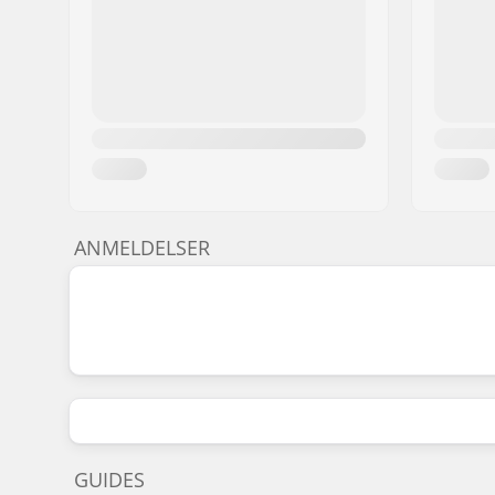
Hjul offset:
28mm
Frempind type/Længde:
50mm, To
ANMELDELSER
GUIDES