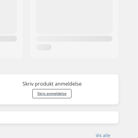
walled front rim
Single speed
Delvis samlet
Skriv produkt anmeldelse
Skriv anmeldelse
Vis alle