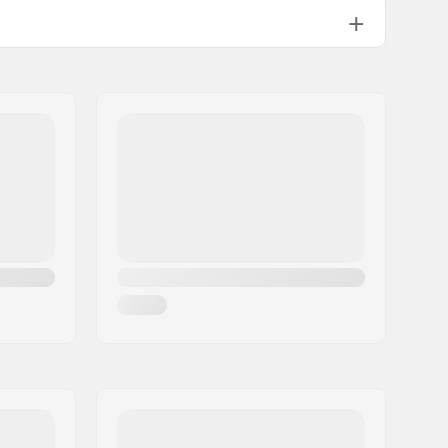
Integrated 1 1/8"
75°
Caliper Bremse (Forbremse)
,
U-
bremse (Bagbremse)
Ja
No
25/9
170mm, 3-delt
9/16"
48-spline, Bolt Drive
Chromoly Stål
Mid
, Forseglet
:
19 mm
Plastik
36
Double-walled rear rim, Double-