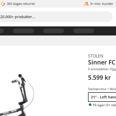
365 dages returret
5+ mio. kunder
STOLEN
Sinner FC
0 anmeldelser //
Sk
5.599 kr
Stelstørrelse + Mod
21" - Left han
På lager (5+ stk