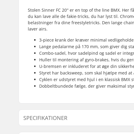
Stolen Sinner FC 20'' er en top of the line BMX. Her 
du kan lave alle de fakie-tricks, du har lyst til. Chr
belastninger fra dine freestyletricks. Den lange chain
laver airs.
3-piece krank der kræver minimal vedligeholdel
Lange pedalarme på 170 mm, som giver dig stabi
Combo-sadel, hvor sadelpind og sadel er integ
Huller til montering af gyro-brakes, hvis du ge
U-bremsen er inkluderet for at øge din sikkerh
Styret har backsweep, som skal hjælpe med at
Cyklen er udstyret med hjul i en klassisk BMX s
Dobbeltbundede fælge, der giver maksimal styr
SPECIFIKATIONER
BMX disciplin:
Freestyle