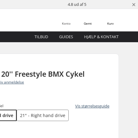
×
4.8 ud af 5
Konto
Gemt
Kurv
TILBUD
GUIDES
HJÆLP & KONTAKT
 20'' Freestyle BMX Cykel
riv anmeldelse
el
Vis størrelsesguide
d drive
21" - Right hand drive
)