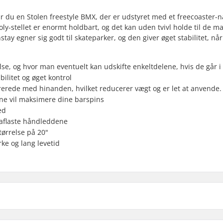
får du en Stolen freestyle BMX, der er udstyret med et freecoaster-n
omoly-stellet er enormt holdbart, og det kan uden tvivl holde til de 
stay egner sig godt til skateparker, og den giver øget stabilitet, nå
se, og hvor man eventuelt kan udskifte enkeltdelene, hvis de går i 
litet og øget kontrol
rerede med hinanden, hvilket reducerer vægt og er let at anvende.
rne vil maksimere dine barspins
ed
 aflaste håndleddene
tørrelse på 20"
ke og lang levetid
 BMX
Frempind diameter: