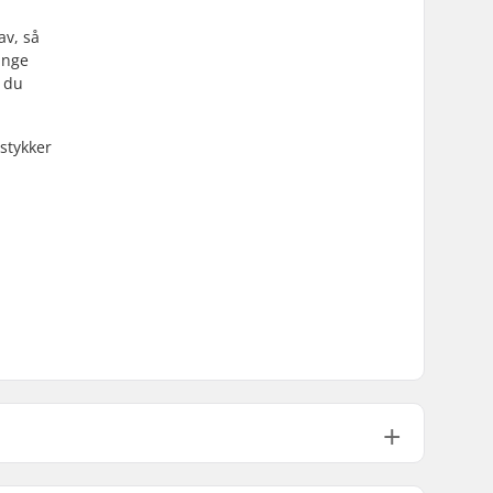
av, så
mange
r du
stykker
22.2mm