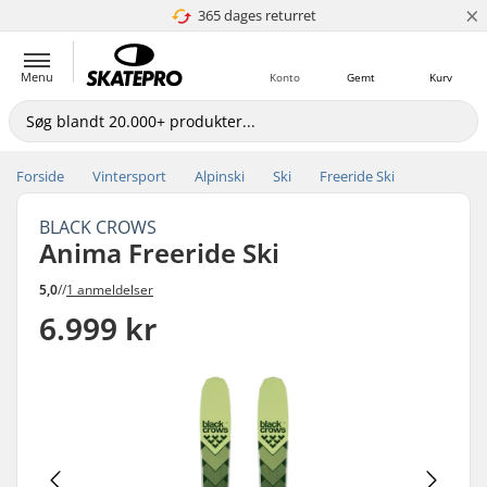
×
365 dages returret
4.8 ud af 5
Menu
Konto
Gemt
Kurv
Forside
Vintersport
Alpinski
Ski
Freeride Ski
BLACK CROWS
Anima Freeride Ski
5,0
//
1 anmeldelser
6.999 kr