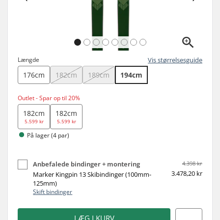
Længde
Vis størrelsesguide
176cm
182cm
189cm
194cm
Outlet - Spar op til 20%
182cm
182cm
5.599 kr
5.599 kr
På lager (4 par)
Anbefalede bindinger + montering
4.398 kr
3.478,20 kr
Marker Kingpin 13 Skibindinger (100mm-
125mm)
Skift bindinger
LÆG I KURV