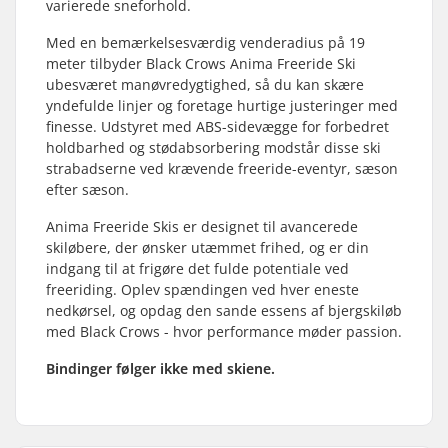
varierede sneforhold.
Med en bemærkelsesværdig venderadius på 19
meter tilbyder Black Crows Anima Freeride Ski
ubesværet manøvredygtighed, så du kan skære
yndefulde linjer og foretage hurtige justeringer med
finesse. Udstyret med ABS-sidevægge for forbedret
holdbarhed og stødabsorbering modstår disse ski
strabadserne ved krævende freeride-eventyr, sæson
efter sæson.
Anima Freeride Skis er designet til avancerede
skiløbere, der ønsker utæmmet frihed, og er din
indgang til at frigøre det fulde potentiale ved
freeriding. Oplev spændingen ved hver eneste
nedkørsel, og opdag den sande essens af bjergskiløb
med Black Crows - hvor performance møder passion.
Bindinger følger ikke med skiene.