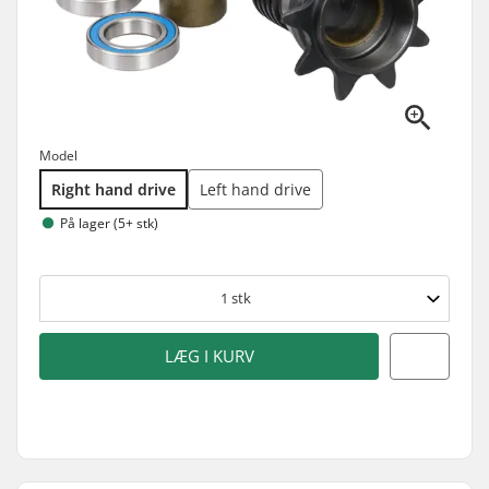
Model
Right hand drive
Left hand drive
På lager (5+ stk)
1
stk
LÆG I KURV