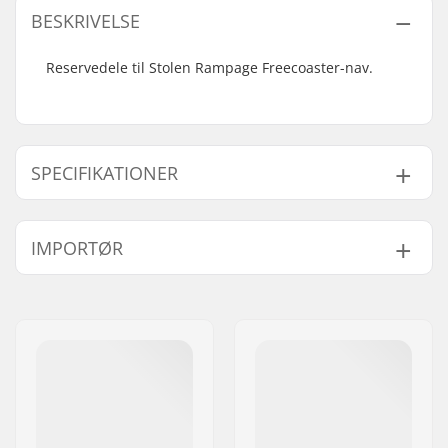
BESKRIVELSE
Reservedele til Stolen Rampage Freecoaster-nav.
SPECIFIKATIONER
Nav:
Freecoaster, Forseglet
IMPORTØR
lejer
Aksel diameter:
14mm
Navn:
Centrano ApS
Antal tænder:
9T
Adresse:
Omega 6
Hub Guard:
Medfølger ikke
Post nr:
8382
Antal per pakke:
1
By:
Hinnerup
Land:
Danmark