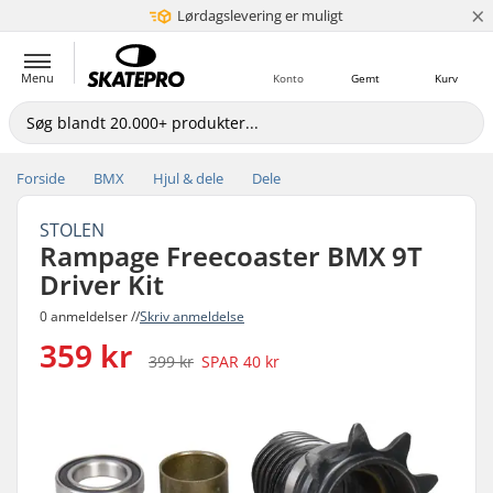
×
Lørdagslevering er muligt
5+ mio. kunder
Menu
Konto
Gemt
Kurv
Forside
BMX
Hjul & dele
Dele
STOLEN
Rampage Freecoaster BMX 9T
Driver Kit
0 anmeldelser //
Skriv anmeldelse
359 kr
399 kr
SPAR
40 kr