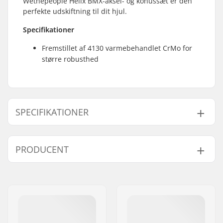
Wethepeople Helix BMX-aksel- og konussæt er den
perfekte udskiftning til dit hjul.
Specifikationer
Fremstillet af 4130 varmebehandlet CrMo for
større robusthed
SPECIFIKATIONER
Aksel diameter:
10mm
PRODUCENT
BMX aksel type:
Female
Vægt:
12g
Navn:
We Make Things GmbH
Adresse:
RICHARD-BYRD-STR. 12
Post nr:
50829
By:
Köln