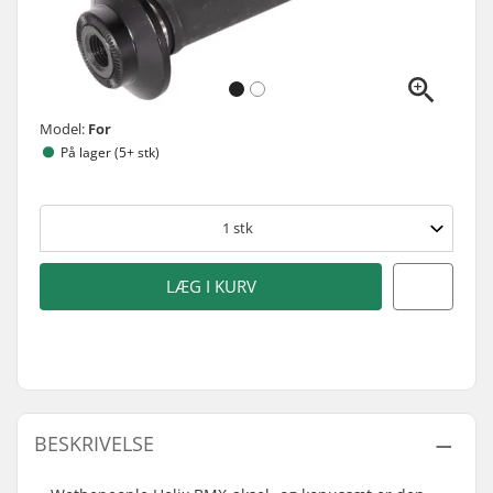
Model:
For
På lager (5+ stk)
1
stk
LÆG I KURV
BESKRIVELSE