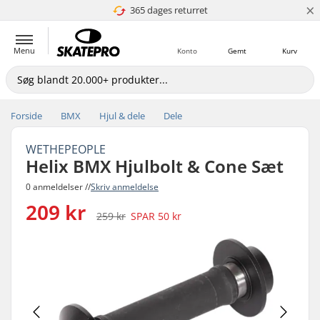
×
365 dages returret
4.8 ud af 5
Menu
Konto
Gemt
Kurv
Forside
BMX
Hjul & dele
Dele
WETHEPEOPLE
Helix BMX Hjulbolt & Cone Sæt
0 anmeldelser //
Skriv anmeldelse
209 kr
259 kr
SPAR
50 kr