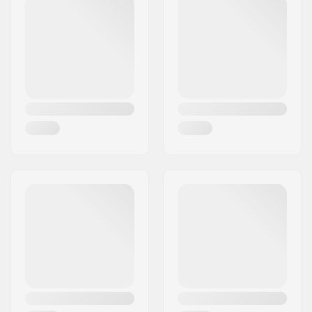
Post nr:
41470
By:
Neuss
Land:
Tyskland