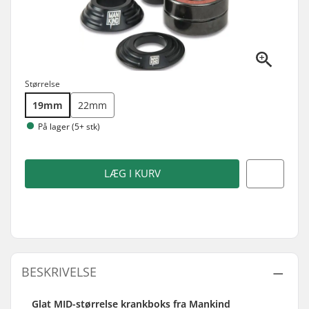
Størrelse
19mm
22mm
På lager (5+ stk)
LÆG I KURV
BESKRIVELSE
Glat MID-størrelse krankboks fra Mankind