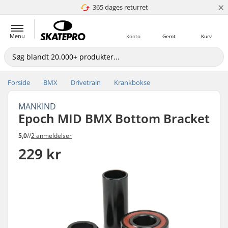
×
365 dages returret
4.8 ud af 5
Menu
Konto
Gemt
Kurv
Forside
BMX
Drivetrain
Krankbokse
MANKIND
Epoch MID BMX Bottom Bracket
5,0
//
2 anmeldelser
229 kr