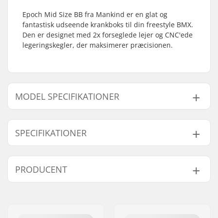
Epoch Mid Size BB fra Mankind er en glat og
fantastisk udseende krankboks til din freestyle BMX.
Den er designet med 2x forseglede lejer og CNC'ede
legeringskegler, der maksimerer præcisionen.
MODEL SPECIFIKATIONER
Model
Krankboks aksel diameter
SPECIFIKATIONER
19mm
19 mm
22mm
22 mm
Krankboks:
Mid
PRODUCENT
Vægt:
206g
Navn:
Source Europe GmbH
Adresse:
Am Kuckhofer Feld 13A