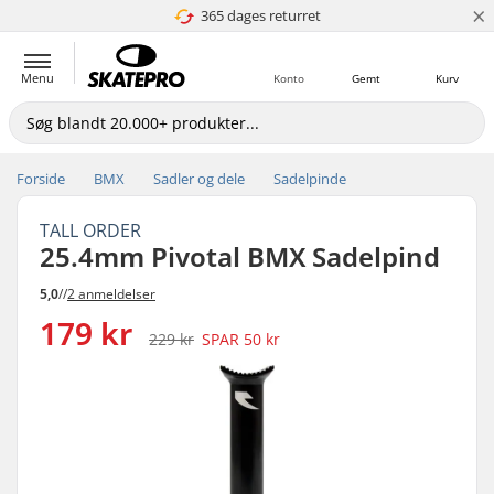
×
365 dages returret
4.8 ud af 5
Menu
Konto
Gemt
Kurv
Forside
BMX
Sadler og dele
Sadelpinde
TALL ORDER
25.4mm Pivotal BMX Sadelpind
5,0
//
2 anmeldelser
179 kr
229 kr
SPAR
50 kr