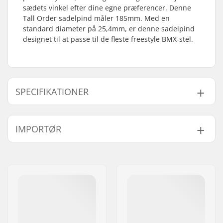
sædets vinkel efter dine egne præferencer. Denne
Tall Order sadelpind måler 185mm. Med en
standard diameter på 25,4mm, er denne sadelpind
designet til at passe til de fleste freestyle BMX-stel.
SPECIFIKATIONER
Sæde:
Pivotal
IMPORTØR
Sadelpind længde:
185mm
Sadelpind diameter:
25.4mm
Navn:
Centrano ApS
Vægt:
125g
Adresse:
Omega 6
Post nr:
8382
By:
Hinnerup
Land:
Danmark