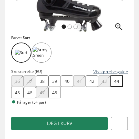
Farve:
Sort
Sko størrelse (EU)
Vis størrelsesguide
36
37
38
39
40
41
42
43
44
45
46
47
48
På lager (5+ par)
LÆG I KURV