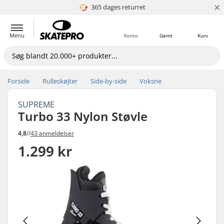
×
365 dages returret
4.8 ud af 5
Menu
Konto
Gemt
Kurv
Forside
Rulleskøjter
Side-by-side
Voksne
SUPREME
Turbo 33 Nylon Støvle
4,8
//
43 anmeldelser
1.299 kr