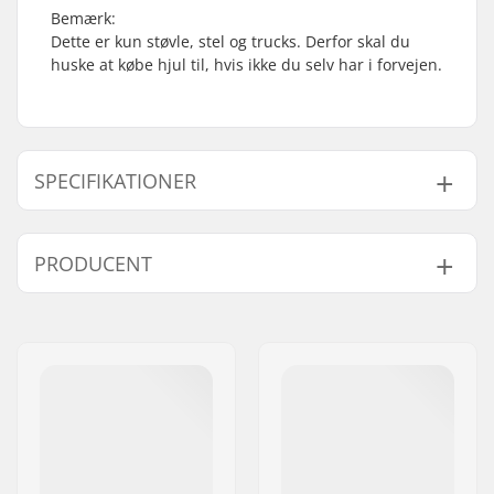
Bemærk:
Dette er kun støvle, stel og trucks. Derfor skal du
huske at købe hjul til, hvis ikke du selv har i forvejen.
SPECIFIKATIONER
Hjuldiameter:
Not included
PRODUCENT
Plate-materiale:
Plast
Støvletype:
Hård
Navn:
JustSupreme ApS
Niveau:
Øvet
,
Avanceret
Adresse:
Ydervang 5
Lukkemekanisme:
Snøre
Post nr:
4300
Kugleleje præcision:
Not included
By:
Holbæk
Hjulbredde:
Not includedmm
Land:
Danmark
Støvlemateriale:
Plast
Inderstøvle materiale:
Ikke angivet