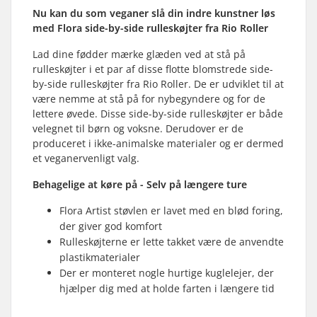
Nu kan du som veganer slå din indre kunstner løs
med Flora side-by-side rulleskøjter fra Rio Roller
Lad dine fødder mærke glæden ved at stå på
rulleskøjter i et par af disse flotte blomstrede side-
by-side rulleskøjter fra Rio Roller. De er udviklet til at
være nemme at stå på for nybegyndere og for de
lettere øvede. Disse side-by-side rulleskøjter er både
velegnet til børn og voksne. Derudover er de
produceret i ikke-animalske materialer og er dermed
et veganervenligt valg.
Behagelige at køre på - Selv på længere ture
Flora Artist støvlen er lavet med en blød foring,
der giver god komfort
Rulleskøjterne er lette takket være de anvendte
plastikmaterialer
Der er monteret nogle hurtige kuglelejer, der
hjælper dig med at holde farten i længere tid