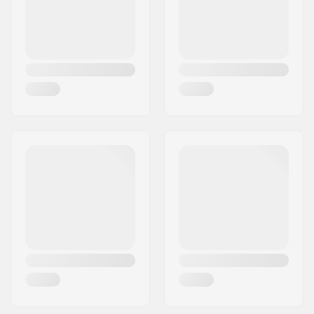
Land:
Danmark
Lukkemekanisme:
Snøre
Kugleleje præcision:
ABEC-7
Nav bredde:
20.6mm
Aksel længde:
32.3mm
Hjul hårdhed:
82A
Støvlemateriale:
PVC
Inderstøvle materiale:
Mesh
Cuff:
Høj ankelstøtte
Bremse:
Ja
Maks. brugervægt:
100 kg
Anbefalet til:
Kunstnerisk