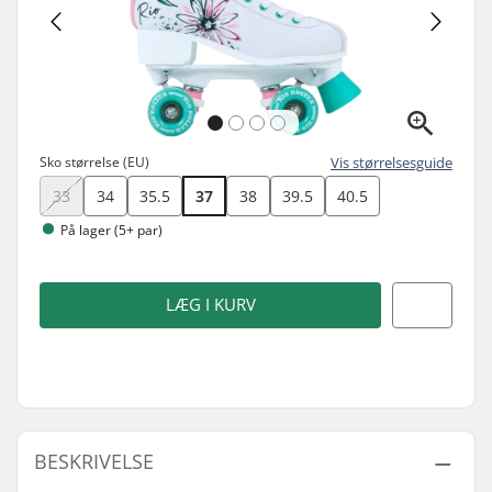
Sko størrelse (EU)
Vis størrelsesguide
33
34
35.5
37
38
39.5
40.5
På lager (5+ par)
LÆG I KURV
BESKRIVELSE