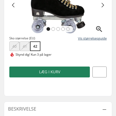
Sko størrelse (EU)
Vis størrelsesguide
40
41
42
Skynd dig!
Kun 3 på lager
LÆG I KURV
BESKRIVELSE