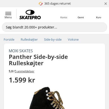
×
365 dages returret
4.8 ud af 5
Menu
Konto
Gemt
Kurv
Forside
Rulleskøjter
Side-by-side
Voksne
MOXI SKATES
Panther Side-by-side
Rulleskøjter
5,0
//
5 anmeldelser
1.599 kr