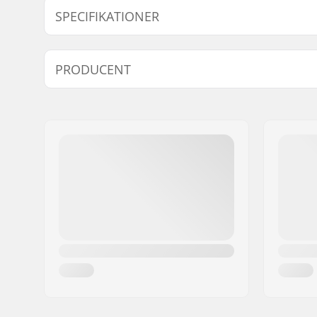
SPECIFIKATIONER
Kompatibel med
Monterings-System:
F-One spe
PRODUCENT
Navn:
F-ONE SAS
Adresse:
170 Route de
Post nr:
34470
By:
Pérols
Land:
Frankrig