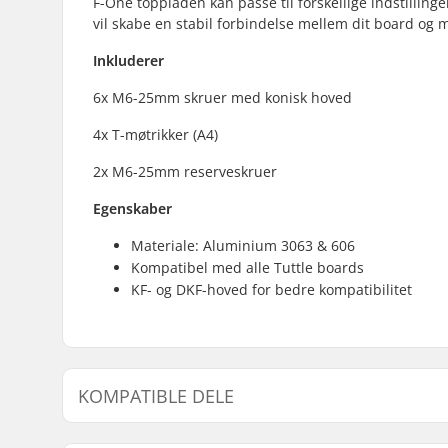
F-One toppladen kan passe til forskellige indstilling
vil skabe en stabil forbindelse mellem dit board og
Inkluderer
6x M6-25mm skruer med konisk hoved
4x T-møtrikker (A4)
2x M6-25mm reserveskruer
Egenskaber
Materiale: Aluminium 3063 & 606
Kompatibel med alle Tuttle boards
KF- og DKF-hoved for bedre kompatibilitet
KOMPATIBLE DELE
Find produkter, som er kompatible med F-One Mast 