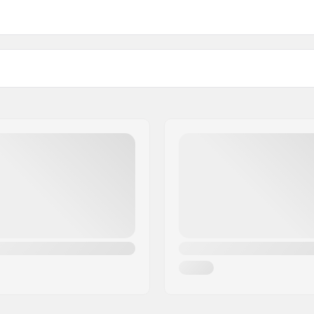
cific 160x90mm
 la foire ZAC de la Méditerranée