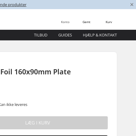
×
nende produkter
Konto
Gemt
Kurv
TILBUD
GUIDES
HJÆLP & KONTAKT
 Foil 160x90mm Plate
Kan ikke leveres
LÆG I KURV