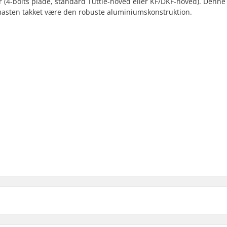
er (4-bolts plade, standard Tuttle-hoved eller KF/DKF-hoved). Denne
 masten takket være den robuste aluminiumskonstruktion.
Top Foil 160x90mm Plate: