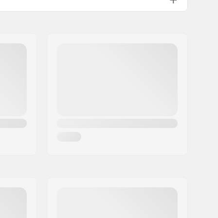
Aluminium
75mm
44mm
Standard (2)
One Way
Inkluderet
Ikke inkluderet