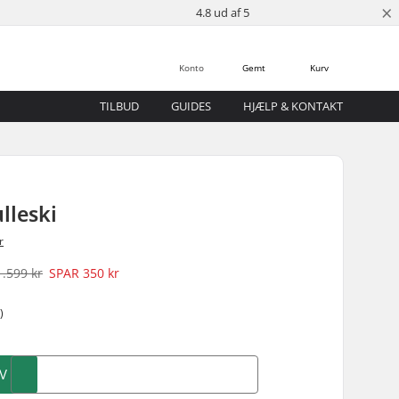
×
4.8 ud af 5
Konto
Gemt
Kurv
TILBUD
GUIDES
HJÆLP & KONTAKT
lleski
r
1.599 kr
SPAR
350 kr
)
V