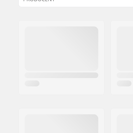
Prolink
Navn:
Centrano ApS
Axelafstand:
780 mm
Adresse:
Omega 6
Maks. brugervægt:
110 kg
Post nr:
8382
Binding:
Ikke inklu
By:
Hinnerup
Flex:
Stiv
Land:
Danmark
Rammehøjde:
21 mm
Rammebredde:
45 mm
Materiale Ramme:
Aluminiu