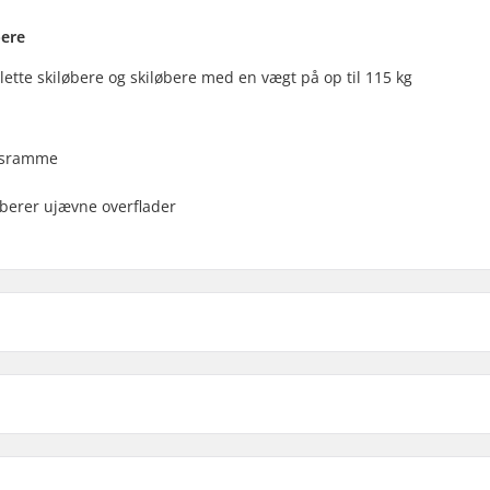
bere
de lette skiløbere og skiløbere med en vægt på op til 115 kg
umsramme
rberer ujævne overflader
sic Rulleski:
Kompatible dele
Frihøjde:
,
Turnamic
,
SNS Klassisk
,
Hjulmateriale: