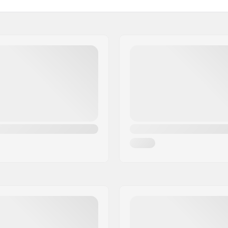
Forgaffel materiale:
Hjuldiameter:
Hjulbredde:
deret
Hjul Hastighed:
Kugleleje Funktion:
Skærme:
Bremse type:
m