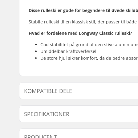
Disse rulleski er gode for begyndere til øvede skilø
Stabile rulleski til en klassisk stil, der passer til bå
Hvad er fordelene med Longway Classic rulleski?
God stabilitet på grund af den stive alumini
Umiddelbar kraftoverførsel
De store hjul sikrer komfort, da de bedre abso
KOMPATIBLE DELE
Find produkter, som er kompatible med Longway Clas
SPECIFIKATIONER
Rulleski Type:
Klassisk
PRODUCENT
Kompatible bindinger:
NNN/NIS