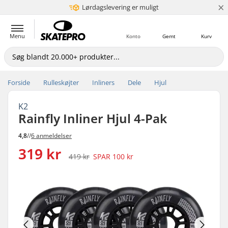
×
Lørdagslevering er muligt
5+ mio. kunder
Menu
Konto
Gemt
Kurv
Forside
Rulleskøjter
Inliners
Dele
Hjul
K2
Rainfly Inliner Hjul 4-Pak
4,8
//
6 anmeldelser
319 kr
419 kr
SPAR
100 kr