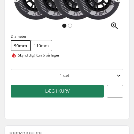
Diameter
90mm
110mm
Skynd dig!
Kun 6 på lager
1
sæt
LÆG I KURV
BESKRIVELSE