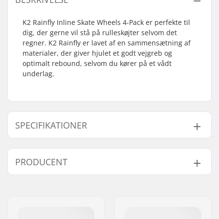
K2 Rainfly Inline Skate Wheels 4-Pack er perfekte til
dig, der gerne vil stå på rulleskøjter selvom det
regner. K2 Rainfly er lavet af en sammensætning af
materialer, der giver hjulet et godt vejgreb og
optimalt rebound, selvom du kører på et vådt
underlag.
SPECIFIKATIONER
Hjuldiameter:
90mm, 110mm
PRODUCENT
Hjul hårdhed:
85A
Kuglelejer:
Ikke inkluderet
Navn:
EOC Europe GmbH
Hjul per pakke:
4
Adresse:
Seeshaupter Str. 62
Kerne materiale:
Plast
Post nr:
82377
Kugleleje præcision:
Not included