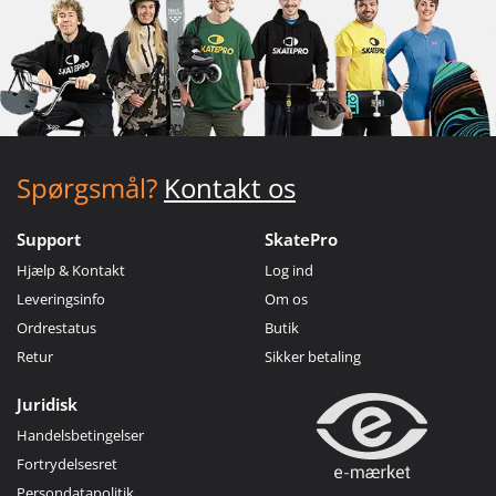
Spørgsmål?
Kontakt os
Support
SkatePro
Hjælp & Kontakt
Log ind
Leveringsinfo
Om os
Ordrestatus
Butik
Retur
Sikker betaling
Juridisk
Handelsbetingelser
Fortrydelsesret
Persondatapolitik