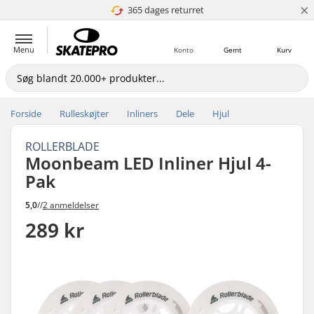
×
365 dages returret
4.8 ud af 5
Menu
Konto
Gemt
Kurv
Forside
Rulleskøjter
Inliners
Dele
Hjul
ROLLERBLADE
Moonbeam LED Inliner Hjul 4-
Pak
5,0
//
2 anmeldelser
289 kr