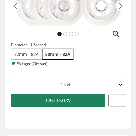
Diameter + Hårdhed
72mm - 82A
80mm - 82A
På lager (20+ sæt)
1
sæt
LÆG I KURV