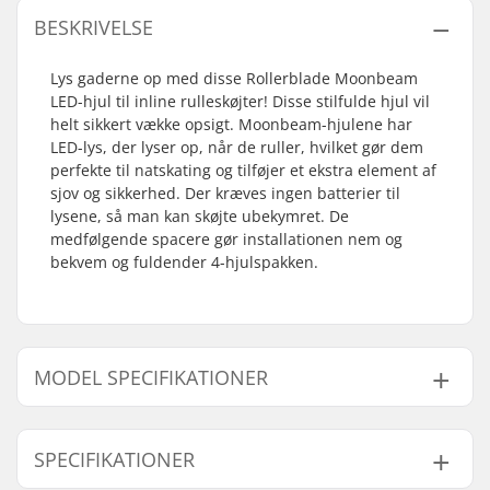
BESKRIVELSE
Lys gaderne op med disse Rollerblade Moonbeam
LED-hjul til inline rulleskøjter! Disse stilfulde hjul vil
helt sikkert vække opsigt. Moonbeam-hjulene har
LED-lys, der lyser op, når de ruller, hvilket gør dem
perfekte til natskating og tilføjer et ekstra element af
sjov og sikkerhed. Der kræves ingen batterier til
lysene, så man kan skøjte ubekymret. De
medfølgende spacere gør installationen nem og
bekvem og fuldender 4-hjulspakken.
MODEL SPECIFIKATIONER
Model
Hjuldiameter
SPECIFIKATIONER
72mm - 82A
72mm