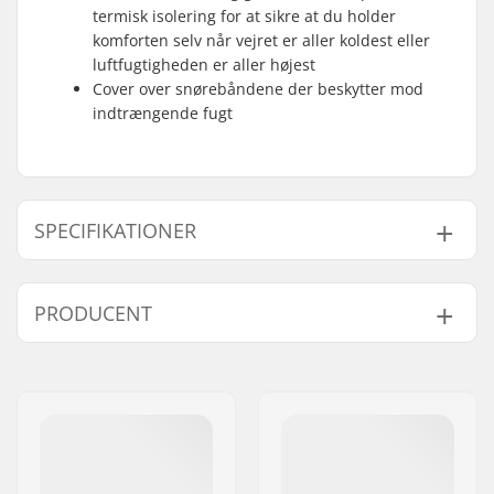
termisk isolering for at sikre at du holder
komforten selv når vejret er aller koldest eller
luftfugtigheden er aller højest
Cover over snørebåndene der beskytter mod
indtrængende fugt
SPECIFIKATIONER
Extra features:
TPU
,
Anatomic
PRODUCENT
footbed
, Thinsulate,
Lace Cover
Navn:
Alpina Tovana obutve d.o.o
Kompatible
NNN/NIS
,
Turnamic
,
Adresse:
Strojarska ulica 2
bindinger:
Prolink
Post nr:
4226
Ski type:
Klassisk
By:
Ziri
Køn:
Kvinde
Land:
Slovenien