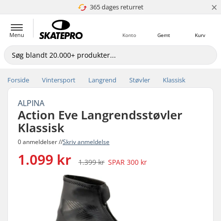
×
365 dages returret
4.8 ud af 5
Menu
Konto
Gemt
Kurv
Forside
Vintersport
Langrend
Støvler
Klassisk
ALPINA
Action Eve Langrendsstøvler
Klassisk
0 anmeldelser //
Skriv anmeldelse
1.099 kr
1.399 kr
SPAR
300 kr