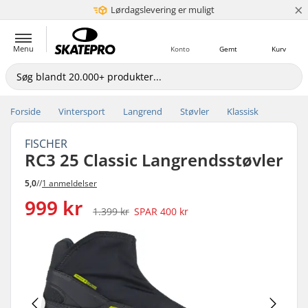
×
Lørdagslevering er muligt
5+ mio. kunder
Menu
Konto
Gemt
Kurv
Forside
Vintersport
Langrend
Støvler
Klassisk
FISCHER
RC3 25 Classic Langrendsstøvler
5,0
//
1 anmeldelser
999 kr
1.399 kr
SPAR
400 kr