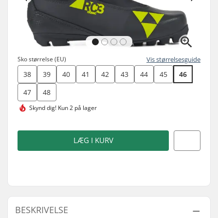
Sko størrelse (EU)
Vis størrelsesguide
38
39
40
41
42
43
44
45
46
47
48
Skynd dig!
Kun 2 på lager
LÆG I KURV
BESKRIVELSE