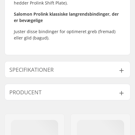
hedder Prolink Shift Plate).
Salomon Prolink klassiske langrendsbindinger, der
er bevægelige
Juster disse bindinger for optimeret greb (fremad)
eller glid (bagud).
SPECIFIKATIONER
Ski type:
Klassisk
PRODUCENT
Kompatible støvler:
NNN, Prolink (NNN),
Turnamic (NNN)
Navn:
Salomon SAS
Flex:
85
Adresse:
14 chemin des Croiselets
Monteringsplader til
Prolink Shift Plate
Post nr:
74370
disse bindinger:
By:
Epagny Metz-Tessy