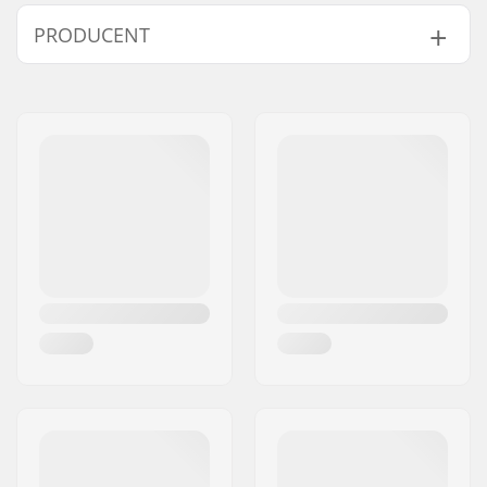
Størrelsesjusterbar
Ja
PRODUCENT
Støvle:
Hjuldiameter:
64mm
Navn:
TEMPISH s.r.o.
Støvle/Skal type:
Semi-soft
Adresse:
Bratrí Wolfu 495/16
Niveau:
Begynder
Post nr:
779 00
Støvlemateriale:
PVC
By:
Olomouc
Inderstøvle materiale:
Nylon
Land:
Tjekkiet
Inderstøvle detaljer:
Aftagelig, Anatomisk
udformet
Lukkemekanisme:
2x Spænde
Cuff:
Høj ankelstøtte,
Justerbar,
Løkke til at
bære rulleskøjterne i
Frame-materiale:
Plast
Frame-type:
Flat setup
Maks. hjuldiameter:
64mm
Hjul hårdhed:
85A