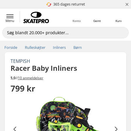
×
365 dages returret
4.8 ud af 5
Menu
Konto
Gemt
Kurv
Forside
Rulleskøjter
Inliners
Børn
TEMPISH
Racer Baby Inliners
5,0
//
10 anmeldelser
799 kr