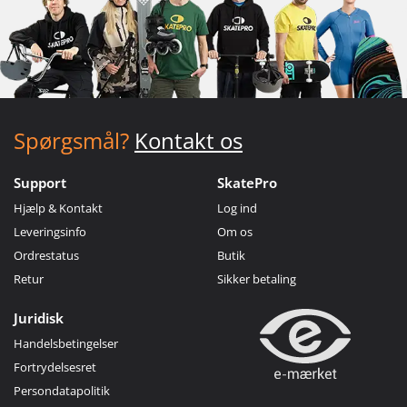
Spørgsmål?
Kontakt os
Support
SkatePro
Hjælp & Kontakt
Log ind
Leveringsinfo
Om os
Ordrestatus
Butik
Retur
Sikker betaling
Juridisk
Handelsbetingelser
Fortrydelsesret
Persondatapolitik