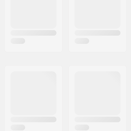
Kugleleje præcision:
Ikke specificeret
Maks. brugervægt:
60 kg
Bremse:
Ja