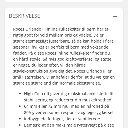
BESKRIVELSE
Roces Orlando III inline rulleskøjter til børn har et
rigtig godt forhold mellem pris og ydelse. De er
størrelsesmæssigt justerbare, så de kan holde i flere
sæsoner, hvilket er perfekt til børn med voksende
fødder. På disse Roces inline rulleskøjter finder du
en hård støvle. Så hvis god kraftoverførsel og støtte
er noget, du leder efter, vil den hårde
støvlekonstruktion give dig det. Roces Orlando III er
små i størrelsen. Vi anbefaler derfor, at du vælger en
størrelse større end din normale skostørrelse.
High-Cut cuff giver dig maksimal ankelstøtte til
stabilisering og reducerer din muskeltræthed
64 mm eller 72 mm hjul med en hårdhed på
80A giver en super responsiv og legesyg kørsel
Indbyggede foringer, der er ventilerede
Bemærk, at den maksimale ryttervægt på disse