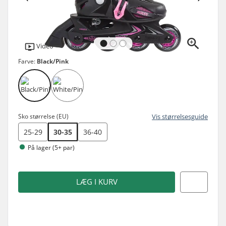
Video
Farve:
Black/Pink
Sko størrelse (EU)
Vis størrelsesguide
25-29
30-35
36-40
På lager (5+ par)
LÆG I KURV