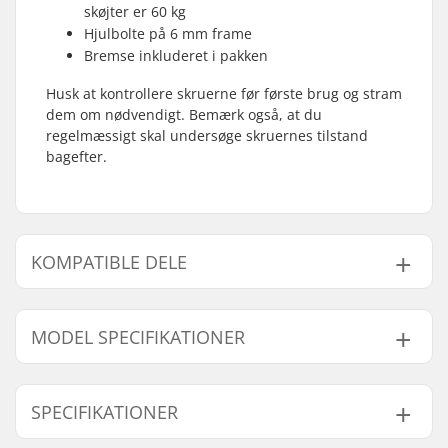
skøjter er 60 kg
Hjulbolte på 6 mm frame
Bremse inkluderet i pakken
Husk at kontrollere skruerne før første brug og stram
dem om nødvendigt. Bemærk også, at du
regelmæssigt skal undersøge skruernes tilstand
bagefter.
KOMPATIBLE DELE
Find produkter, som er kompatible med Roces
Orlando III Inliners Pige:
MODEL SPECIFIKATIONER
Model
Hjuldiameter
SPECIFIKATIONER
25-29
64mm
Kompatible dele