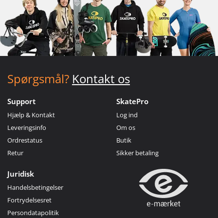
Spørgsmål?
Kontakt os
Support
SkatePro
Hjælp & Kontakt
Log ind
Leveringsinfo
Om os
Ordrestatus
Butik
Retur
Sikker betaling
Juridisk
Handelsbetingelser
Fortrydelsesret
Persondatapolitik