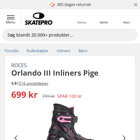
×
365 dages returret
4.8 ud af 5
Menu
Konto
Gemt
Kurv
Forside
Rulleskøjter
Inliners
Børn
ROCES
Orlando III Inliners Pige
4,8
//
216 anmeldelser
699 kr
799 kr
SPAR
100 kr