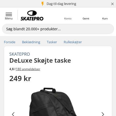
×
Dag-til-dag levering
5+ mio. kunder
Menu
Konto
Gemt
Kurv
Forside
Beklædning
Tasker
Rulleskøjter
SKATEPRO
DeLuxe Skøjte taske
4,8
//
180 anmeldelser
249 kr