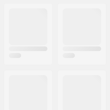
Adresse:
Omega 6
Post nr:
8382
By:
Hinnerup
Land:
Danmark