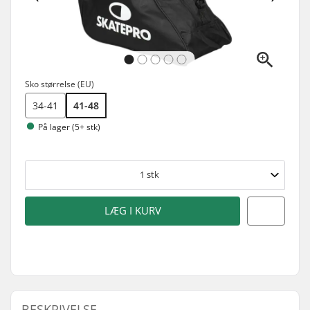
Sko størrelse (EU)
34-41
41-48
På lager (5+ stk)
1
stk
LÆG I KURV
BESKRIVELSE