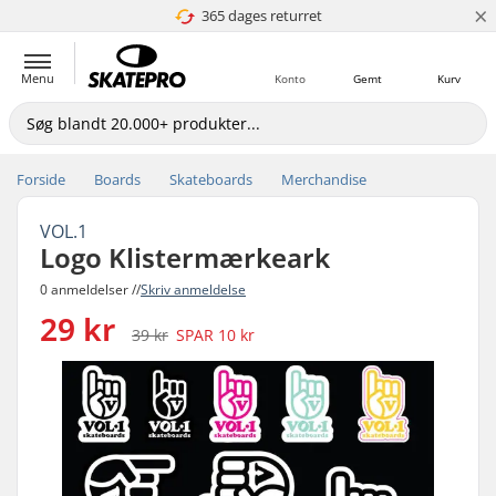
×
365 dages returret
4.8 ud af 5
Menu
Konto
Gemt
Kurv
Forside
Boards
Skateboards
Merchandise
VOL.1
Logo Klistermærkeark
0 anmeldelser //
Skriv anmeldelse
29 kr
39 kr
SPAR
10 kr