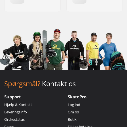
Spørgsmål?
Kontakt os
Support
SkatePro
Hjælp & Kontakt
Log ind
Leveringsinfo
Om os
Ordrestatus
Butik
Retur
Sikker betaling