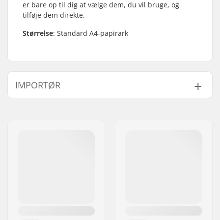
er bare op til dig at vælge dem, du vil bruge, og
tilføje dem direkte.
Størrelse
: Standard A4-papirark
IMPORTØR
Navn:
Centrano ApS
Adresse:
Omega 6
Post nr:
8382
By:
Hinnerup
Land:
Danmark