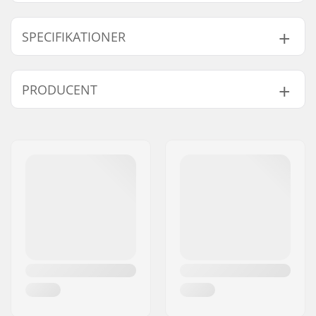
SPECIFIKATIONER
Deck bredde:
7.8" (19.8cm)
PRODUCENT
Deck længde:
31" (78.7cm)
Akselafstand:
13.5" (34.3cm)
Navn:
Circus Circus ApS
Deck materiale:
Birk, 7-ply
Adresse:
Australiensvej 20. st. th.
Additional materials:
Epoxy
Post nr:
2100
Deck specificationer:
Dobbel kick-tail
By:
Copenhagen
Hjuldiameter:
52mm
Land:
Danmark
Hjul hårdhed:
95A
Hjulmateriale:
PU støbt
Kugleleje præcision:
ABEC-3
Konkav:
Medium
Truck type:
Standard kingpin,
Standard hanger