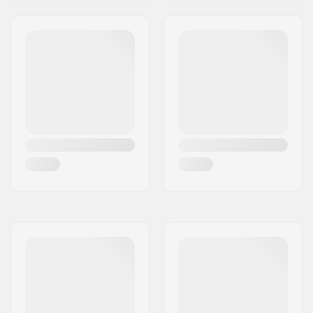
Hangerbredde:
130mm (5.1")
Bushings:
90A
Griptape:
Pre-gripped
Maks. brugervægt:
100 kg