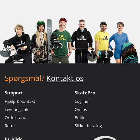
Spørgsmål?
Kontakt os
Support
SkatePro
Hjælp & Kontakt
Log ind
Leveringsinfo
Om os
Ordrestatus
Butik
Retur
Sikker betaling
Juridisk