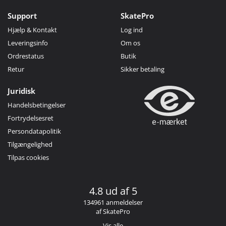
Support
SkatePro
Hjælp & Kontakt
Log ind
Leveringsinfo
Om os
Ordrestatus
Butik
Retur
Sikker betaling
Juridisk
Handelsbetingelser
Fortrydelsesret
Persondatapolitik
Tilgængelighed
Tilpas cookies
4.8 ud af 5
134961 anmeldelser
af SkatePro
Vis alle