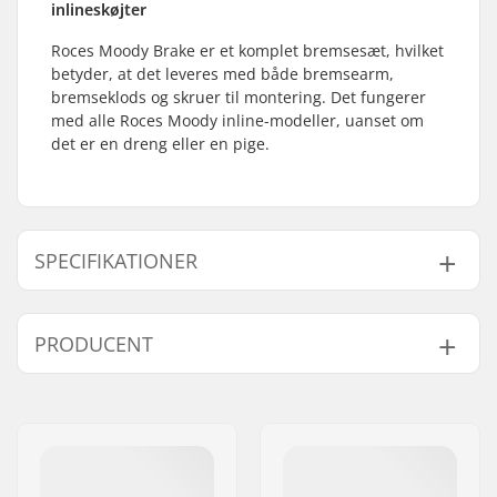
inlineskøjter
Roces Moody Brake er et komplet bremsesæt, hvilket
betyder, at det leveres med både bremsearm,
bremseklods og skruer til montering. Det fungerer
med alle Roces Moody inline-modeller, uanset om
det er en dreng eller en pige.
SPECIFIKATIONER
Brake mounting bolt:
Inkluderet
PRODUCENT
Navn:
Roces Sports s.r.l.
Adresse:
Via G. Ferraris, 36
Post nr:
31044
By:
Montebelluna