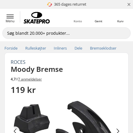
×
365 dages returret
4.8 ud af 5
Menu
Konto
Gemt
Kurv
Forside
Rulleskøjter
Inliners
Dele
Bremseklodser
ROCES
Moody Bremse
4,7
//
7 anmeldelser
119 kr