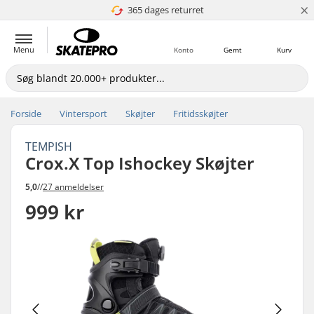
×
365 dages returret
4.8 ud af 5
Menu
Konto
Gemt
Kurv
Forside
Vintersport
Skøjter
Fritidsskøjter
TEMPISH
Crox.X Top Ishockey Skøjter
5,0
//
27 anmeldelser
999 kr