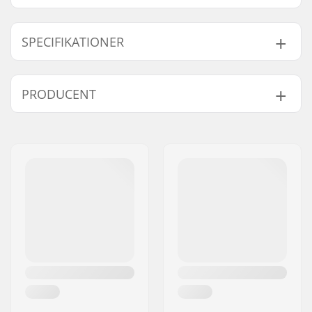
SPECIFIKATIONER
Støvle/Skal type:
Helstøbt, Semi-soft
PRODUCENT
Støvlemateriale:
Plast
Inderstøvle detaljer:
Indbygget, Anatomisk
Navn:
TEMPISH s.r.o.
udformet
Adresse:
Bratrí Wolfu 495/16
Inderstøvle materiale:
Nylon
Post nr:
779 00
Lukkemekanisme:
Spænde, Velcro,
By:
Olomouc
Drejeknaps-justering
Land:
Tjekkiet
Cuff:
Fleksibel, Høj
ankelstøtte
Klingematerial:
Stainless steel
Slibning:
Fabriksslebet
Tåtakker:
Ingen
Udskiftelige klinge:
Ja