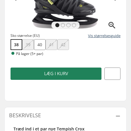
Sko størrelse (EU)
Vis størrelsesguide
38
39
40
41
42
På lager (5+ par)
LÆG I KURV
BESKRIVELSE
Træd ind i et par nye Tempish Crox