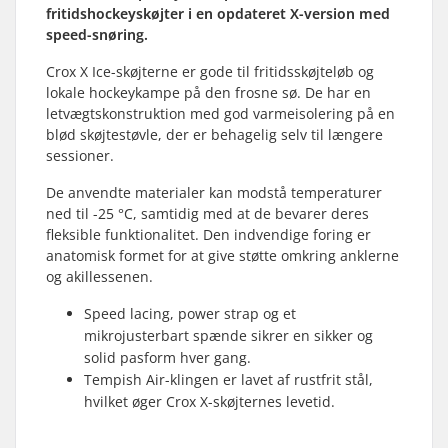
fritidshockeyskøjter i en opdateret X-version med
speed-snøring.
Crox X Ice-skøjterne er gode til fritidsskøjteløb og
lokale hockeykampe på den frosne sø. De har en
letvægtskonstruktion med god varmeisolering på en
blød skøjtestøvle, der er behagelig selv til længere
sessioner.
De anvendte materialer kan modstå temperaturer
ned til -25 °C, samtidig med at de bevarer deres
fleksible funktionalitet. Den indvendige foring er
anatomisk formet for at give støtte omkring anklerne
og akillessenen.
Speed lacing, power strap og et
mikrojusterbart spænde sikrer en sikker og
solid pasform hver gang.
Tempish Air-klingen er lavet af rustfrit stål,
hvilket øger Crox X-skøjternes levetid.