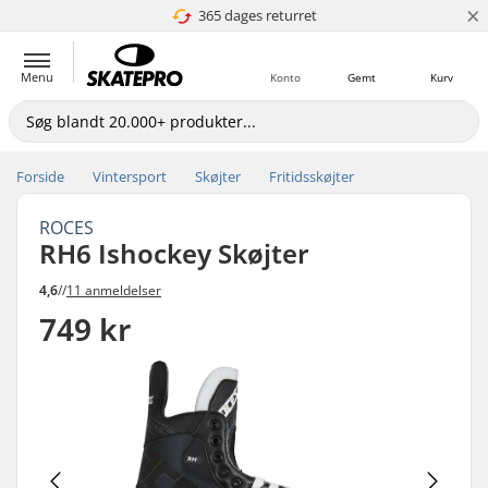
×
365 dages returret
4.8 ud af 5
Menu
Konto
Gemt
Kurv
Forside
Vintersport
Skøjter
Fritidsskøjter
ROCES
RH6 Ishockey Skøjter
4,6
//
11 anmeldelser
749 kr