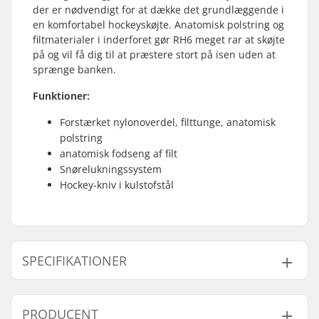
der er nødvendigt for at dække det grundlæggende i
en komfortabel hockeyskøjte. Anatomisk polstring og
filtmaterialer i inderforet gør RH6 meget rar at skøjte
på og vil få dig til at præstere stort på isen uden at
sprænge banken.
Funktioner:
Forstærket nylonoverdel, filttunge, anatomisk
polstring
anatomisk fodseng af filt
Snørelukningssystem
Hockey-kniv i kulstofstål
SPECIFIKATIONER
Støvle/Skal type:
Hård
PRODUCENT
Støvlemateriale:
Plast, Fiber