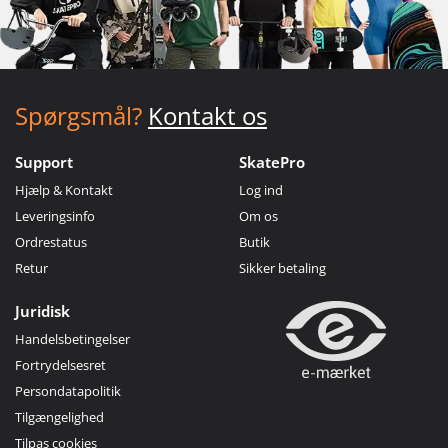
Spørgsmål?
Kontakt os
Support
SkatePro
Hjælp & Kontakt
Log ind
Leveringsinfo
Om os
Ordrestatus
Butik
Retur
Sikker betaling
Juridisk
Handelsbetingelser
Fortrydelsesret
Persondatapolitik
Tilgængelighed
Tilpas cookies