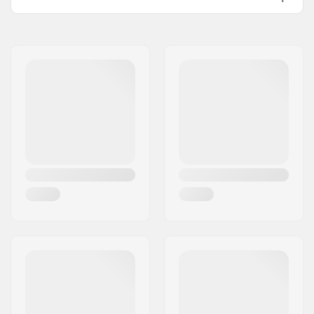
Inderstøvle detaljer:
Anatomisk udformet,
Navn:
Roces Sports s.r.l.
Formbar
Adresse:
Via G. Ferraris, 36
Inderstøvle materiale:
Skum, Nylon
Post nr:
31044
Lukkemekanisme:
Snøre
By:
Montebelluna
Cuff:
Stabil
Land:
Italien
Klingematerial:
Stainless steel
Slibning:
Fabriksslebet
Tåtakker:
Ingen
Udskiftelige klinge:
Nej