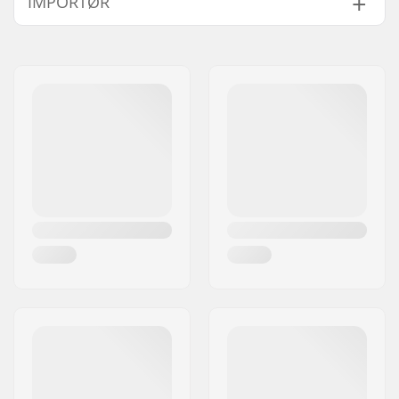
IMPORTØR
Krave:
Crew Neck
Ærmer:
Short Sleeve
Navn:
Centrano ApS
Design:
Front Graphic
Adresse:
Omega 6
Materiale:
100% Cotton
Post nr:
8382
Køn:
Men
,
Unisex
By:
Hinnerup
Land:
Danmark