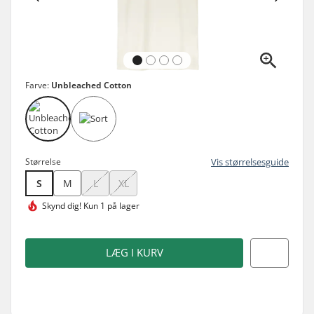
Farve:
Unbleached Cotton
Størrelse
Vis størrelsesguide
S
M
L
XL
Skynd dig!
Kun 1 på lager
LÆG I KURV