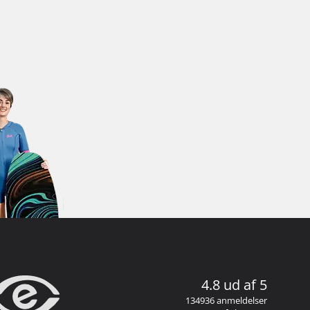
4.8 ud af 5
134936 anmeldelser