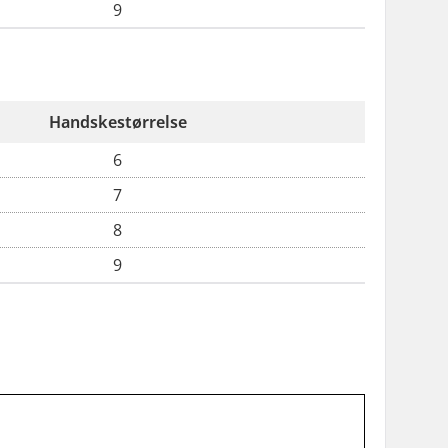
9
Handskestørrelse
6
7
8
9