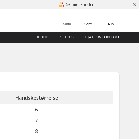
×
5+ mio. kunder
Konto
Gemt
Kurv
TILBUD
GUIDES
HJÆLP & KONTAKT
Handskestørrelse
6
7
8