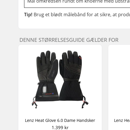
Mål omkredsen rundt om knoerne med udstrakt
Tip!
Brug et blødt målebånd for at sikre, at prod
DENNE STØRRELSESGUIDE GÆLDER FOR
Lenz Heat Glove 6.0 Dame Handsker
1.399 kr