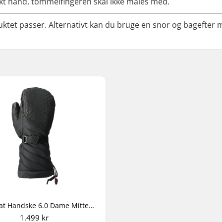
 hånd, tommelfingeren skal ikke måles med.
uktet passer. Alternativt kan du bruge en snor og bagefter 
Lenz Heat Handske 6.0 Dame Mittens
1.499 kr