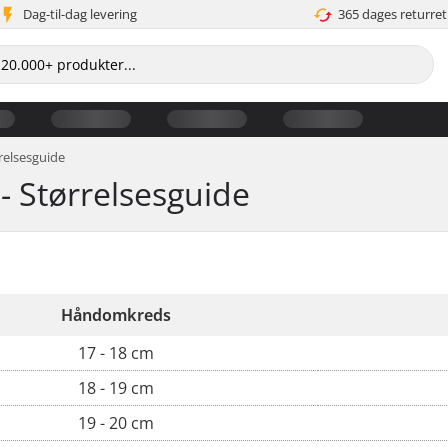
Dag-til-dag levering
365 dages returret
relsesguide
- Størrelsesguide
Håndomkreds
17 - 18 cm
18 - 19 cm
19 - 20 cm