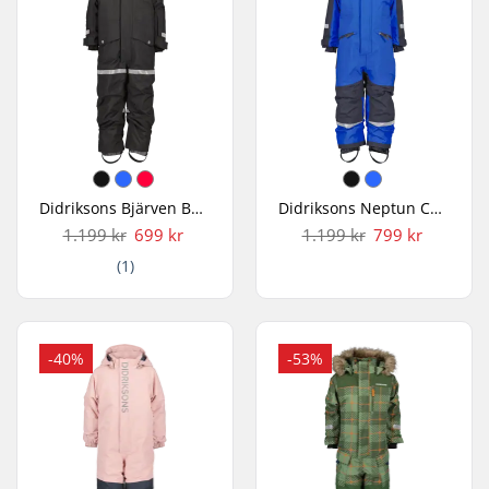
Didriksons Bjärven Børn Flyverdragt
Didriksons Neptun Cover 3 Børn Flyverdragt
1.199 kr
699 kr
1.199 kr
799 kr
(1)
-40%
-53%