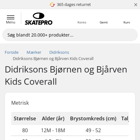
×
365 dages returret
4.8 ud af 5
Menu
Konto
Gemt
Kurv
Forside
Mærker
Didriksons
Didriksons Bjørnen og Bjårven Kids Coverall
Didriksons Bjørnen og Bjårven
Kids Coverall
Metrisk
Størrelse
Alder (år)
Brystomkreds (cm)
Taljeom
80
12M - 18M
49 - 52
4