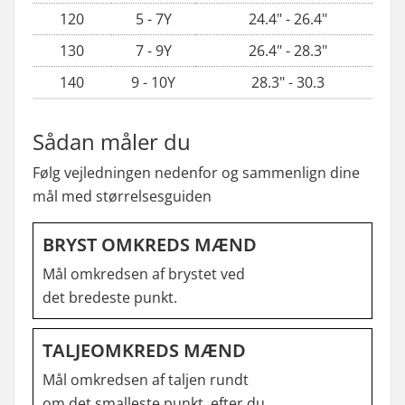
120
5 - 7Y
24.4" - 26.4"
130
7 - 9Y
26.4" - 28.3"
140
9 - 10Y
28.3" - 30.3
Sådan måler du
Følg vejledningen nedenfor og sammenlign dine
mål med størrelsesguiden
BRYST OMKREDS MÆND
Mål omkredsen af brystet ved
det bredeste punkt.
TALJEOMKREDS MÆND
Mål omkredsen af taljen rundt
om det smalleste punkt, efter du