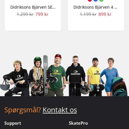
Didriksons Bjärven SE 2 Børn Flyverdragt
Didriksons Bjärven 4 Børn Flyverdragt
1.299 kr
799 kr
1.199 kr
899 kr
Spørgsmål?
Kontakt os
Support
SkatePro