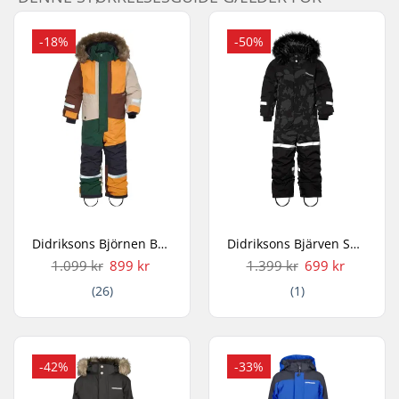
-18%
-50%
Didriksons Björnen Børn Flyverdragt
Didriksons Bjärven Special Edition Børn Flyverdragt
1.099 kr
899 kr
1.399 kr
699 kr
(26)
(1)
-42%
-33%