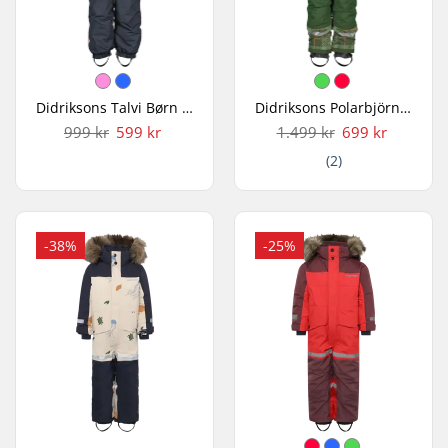
Didriksons Talvi Børn Flyverdragt
Didriksons Polarbjörnen Børn Flyverdragt
999 kr
599 kr
1.499 kr
699 kr
(2)
-38%
-25%