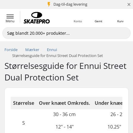
×
Dag-til-dag levering
5+ mio. kunder
Menu
Konto
Gemt
Kurv
Forside
Mærker
Ennui
Størrelsesguide for Ennui Street Dual Protection Set
Størrelsesguide for Ennui Street
Dual Protection Set
Størrelse
Over knæet Omkreds.
Under knæet Om
30 - 36 cm
26 - 29 cm
S
12" - 14"
10.25" - 11.