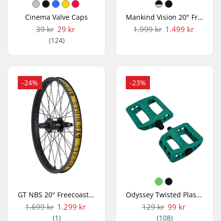
Cinema Valve Caps
Mankind Vision 20" Freecoaster BMX Baghjul
39 kr
29 kr
1.999 kr
1.499 kr
(124)
-24%
-23%
GT NBS 20" Freecoaster BMX Baghjul
Odyssey Twisted Plastik BMX Pedaler
1.699 kr
1.299 kr
129 kr
99 kr
(1)
(108)