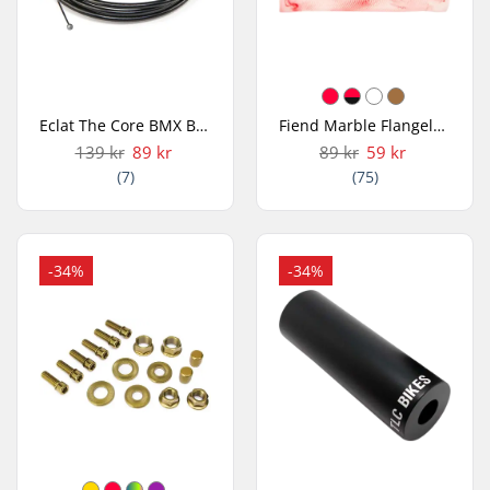
Eclat The Core BMX Bremsekabel
Fiend Marble Flangeless Håndtag
139 kr
89 kr
89 kr
59 kr
(7)
(75)
-34%
-34%