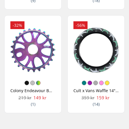
(9)
(18)
-32%
-56%
Colony Endeavour BMX Tandhjul
Cult x Vans Waffle 14" BMX Dæk
219 kr
149 kr
359 kr
159 kr
(1)
(14)