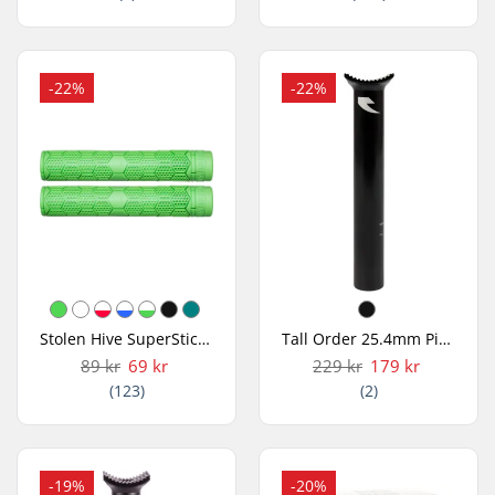
-22%
-22%
Stolen Hive SuperStick Flangless Håndtag
Tall Order 25.4mm Pivotal BMX Sadelpind
89 kr
69 kr
229 kr
179 kr
(123)
(2)
-19%
-20%