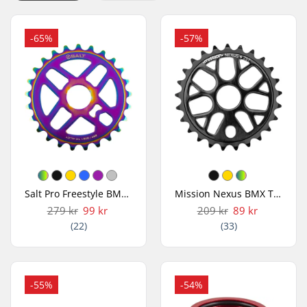
-65%
-57%
Salt Pro Freestyle BMX Tandhjul
Mission Nexus BMX Tandhjul
279 kr
99 kr
209 kr
89 kr
(22)
(33)
-55%
-54%