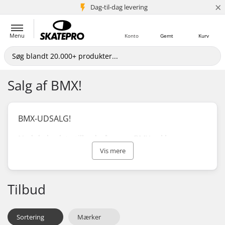
×
Dag-til-dag levering
5+ mio. kunder
Menu
Konto
Gemt
Kurv
Salg af BMX!
BMX-UDSALG!
Nyd de bedste tilbud på vores BMX-cykler og -
dele!
Vis mere
På jagt efter flere tilbud? Gå over til vores
udsalgsside
!
Tilbud
Sortering
Mærker