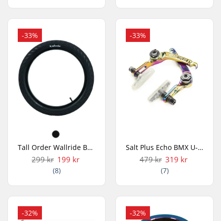
-33%
-33%
Tall Order Wallride BMX Dæk
Salt Plus Echo BMX U-Bremse
299 kr
199 kr
479 kr
319 kr
(8)
(7)
-32%
-32%