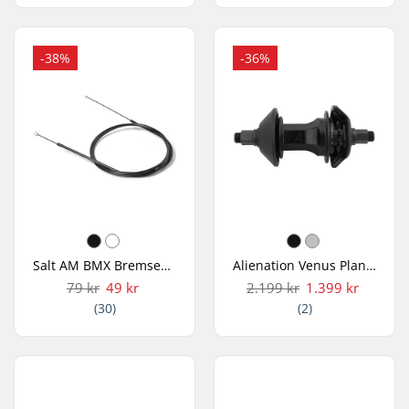
-38%
-36%
Salt AM BMX Bremsekabel
Alienation Venus Planetary BMX Freecoaster/Cassette Bagnav
79 kr
49 kr
2.199 kr
1.399 kr
(30)
(2)