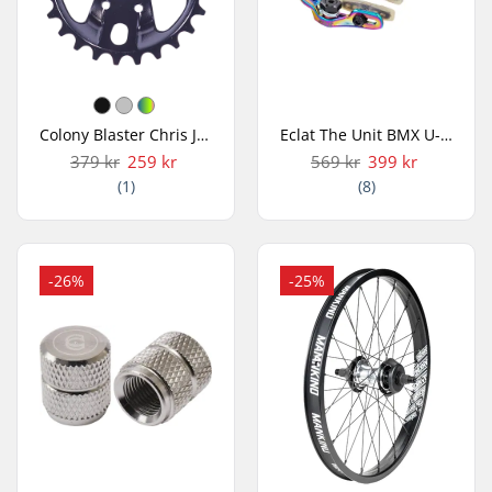
Colony Blaster Chris James BMX Tandhjul
Eclat The Unit BMX U-Bremse
379 kr
259 kr
569 kr
399 kr
(1)
(8)
-26%
-25%