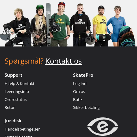
Spørgsmål?
Kontakt os
Support
SkatePro
Hjælp & Kontakt
Log ind
Leveringsinfo
Om os
Ordrestatus
Butik
Retur
Sikker betaling
Juridisk
Handelsbetingelser
Fortrydelsesret