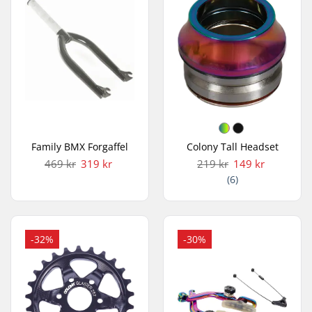
Family BMX Forgaffel
Colony Tall Headset
469 kr
319 kr
219 kr
149 kr
(6)
-32%
-30%