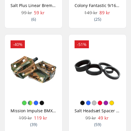
Salt Plus Linear Bremse Kabel
Colony Fantastic 9/16" BMX Pedaler
99 kr
59 kr
149 kr
89 kr
(6)
(25)
-40%
-51%
Mission Impulse BMX Pedaler
Salt Headsæt Spacer Sæt V2
199 kr
119 kr
99 kr
49 kr
(39)
(59)