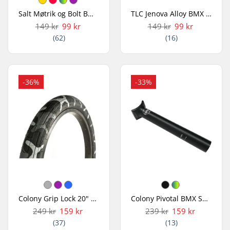
Salt Møtrik og Bolt BMX Sæt
TLC Jenova Alloy BMX Peg
149 kr
99 kr
149 kr
99 kr
(62)
(16)
-36%
-33%
Colony Grip Lock 20" BMX Dæk
Colony Pivotal BMX Sadelpind
249 kr
159 kr
239 kr
159 kr
(37)
(13)