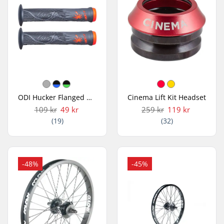
ODI Hucker Flanged Håndtag
Cinema Lift Kit Headset
109 kr
49 kr
259 kr
119 kr
(19)
(32)
-48%
-45%