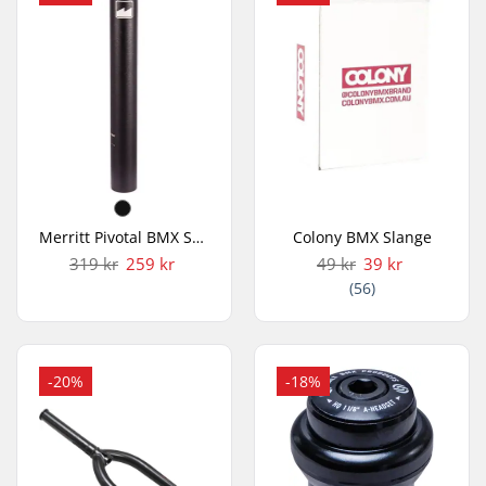
Merritt Pivotal BMX Sadelpind
Colony BMX Slange
319 kr
259 kr
49 kr
39 kr
(56)
-20%
-18%