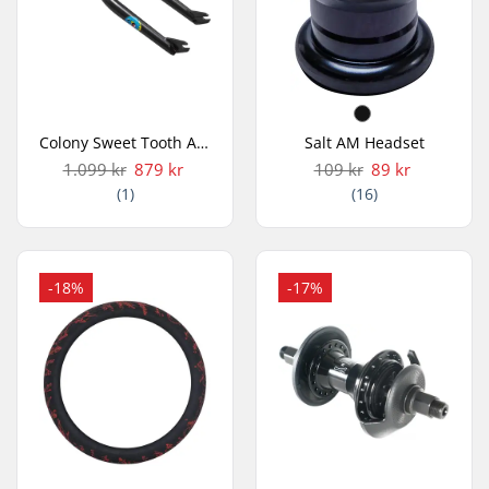
Colony Sweet Tooth Alex Hiam 18" BMX Forgaffel
Salt AM Headset
1.099 kr
879 kr
109 kr
89 kr
(1)
(16)
-18%
-17%