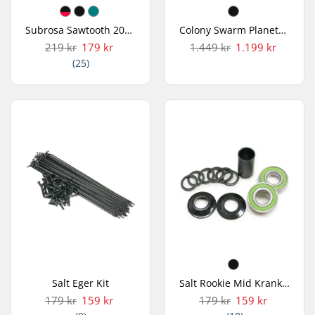
Subrosa Sawtooth 20" BMX Dæk
Colony Swarm Planetary Freecoaster Male Nav
219 kr
179 kr
1.449 kr
1.199 kr
(25)
Salt Eger Kit
Salt Rookie Mid Kranklejer
179 kr
159 kr
179 kr
159 kr