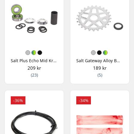
Salt Plus Echo Mid Krankboks
Salt Gateway Alloy BMX Tandhjul
209 kr
189 kr
(23)
(5)
-36%
-34%