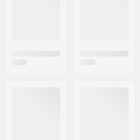
Reynolds, Luan Oliveira og Leo Romero har deres
egne signaturmodeller hos Independent. Andre
legendariske pro riders såsom Brian Anderson,
Evan Smith og Aaron “Jaws” Homoki, har alle haft
fornøjelsen af at køre på Independent holdet. Vi
burde ikke kun dømme et skateboard mærke ud
fra deres team af pro riders, men hvis vi gjorde,
ville Independent helt sikker ligge i toppen.