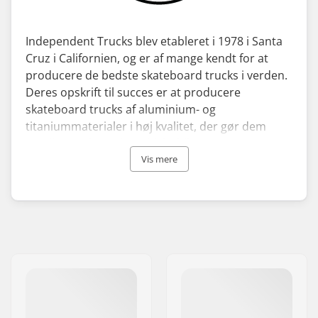
Independent Trucks blev etableret i 1978 i Santa
Cruz i Californien, og er af mange kendt for at
producere de bedste skateboard trucks i verden.
Deres opskrift til succes er at producere
skateboard trucks af aluminium- og
titaniummaterialer i høj kvalitet, der gør dem
utrolig stærke og langtidsholdbare.
Vis mere
Independent og deres produktsortiment er
vokset gennem årene. Independent Stage trucks
er tilgængelige i standard, hollow eller forged
hollow versioner og i forskellige størrelser. De har
også udvidet deres sortiment med lige så
pålidelige Independent bushings, kuglelejer og
udstyr.
Nogle skateboard pro riders såsom Andrew