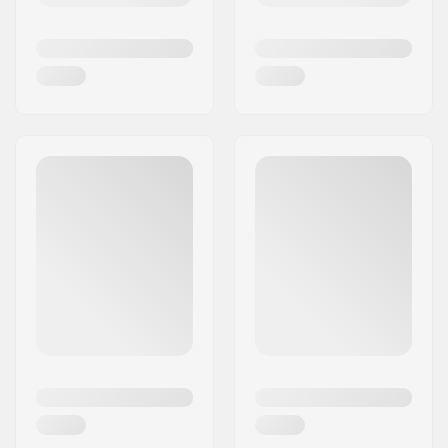
tøj blevet favoritter blandt skatere og andre der,
på grund af den høje kvalitet og bekvemmelighed,
sætter pris på Vans T-shirts, sko og tasker.