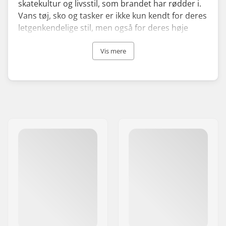
skatekultur og livsstil, som brandet har rødder i.
Vans tøj, sko og tasker er ikke kun kendt for deres
letgenkendelige stil, men også for deres høje
kvalitet.
Vis mere
Vans sko er især populære fordi de byder på en
kombination af komfort og holdbarhed. Da
skoene er designet til skateboarding, og andre
former for action sport, er de udstyret med den
kendte vaffelmønstrede sål, ‘waffle outsole’ og
Duracap-forstærkninger - alt sammen for at sikre
board-kontrol, holdbarhed og støtte.
Bekvemmelighed er også en vigtig del af brandets
image, og Vans slip-on er et virkelig godt
eksempel på dette, da det er svært at forestille sig
et par sko, der er lettere at tage af og på når man
er ude og skate.
Vans blev grundlagt i 1966 på Californiens
solbeskinnede gader og siden da, er deres sko og