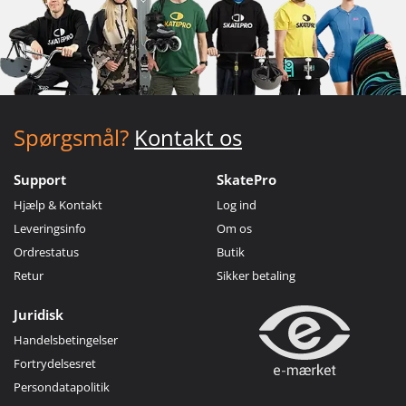
Spørgsmål?
Kontakt os
Support
SkatePro
Hjælp & Kontakt
Log ind
Leveringsinfo
Om os
Ordrestatus
Butik
Retur
Sikker betaling
Juridisk
Handelsbetingelser
Fortrydelsesret
Persondatapolitik