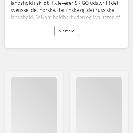
landshold i skiløb. Fx leverer SKIGO udstyr til det
svenske, det norske, det finske og det russiske
landshold. Selvom holdbarheden og kvaliteten af
SKIGOs fæstevokse er helt i top, er priserne
overkommelige, så deres produkter er
Vis mere
tilgængelige for alle langrendsentusiaster.
Firmaet er bedst kendt for deres fæstevokse, men
de har udvidet sortimentet til bl.a. rulleski og
udstyr til rulleski. Dermed bidrager de til at
atleter og hobby-skiløbere kan træne deres
langrendspræstationer året rundt - også udenfor
sæson.
SKIGO blev grundlagt i de tidlige 90'ere af Christer
Majbäck, som har medaljer fra både de Olympiske
Leje og verdensmesterskaberne. Derfor har
firmaet masser af professionel viden og erfaring
at bygge videre på, hvilket også gør at SKIGO's