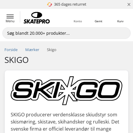
×
365 dages returret
4.8 ud af 5
Menu
Konto
Gemt
Kurv
Forside
Mærker
Skigo
SKIGO
SKIGO producerer verdensklasse skiudstyr som
skismøring, skistave, skihandsker og rulleski. Det
svenske firma er officiel leverandør til mange