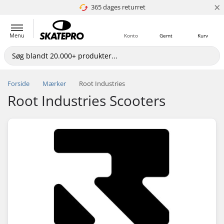
×
365 dages returret
4.8 ud af 5
Menu
Konto
Gemt
Kurv
Forside
Mærker
Root Industries
Root Industries Scooters