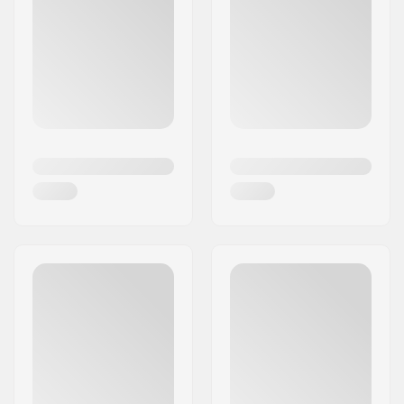
Brandet arbejder hårdt på at sikre, at deres
produkter passer til alle, der løber på løbehjul -
uanset om de kører street eller park. Gør dig klar
til at tage dine præstationer til et nyt niveau med
Root Industries løbehjul og dele.