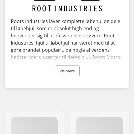
Roots Industries laver komplette løbehul og dele
til løbehjul, som er absolut high-end og
henvender sig til professionelle udøvere. Root
Industries' hjul til løbehjul har været med til at
gøre brandet populært, da nogle af verdens
bedste riders sværger til deres hjul. Roots Motto:
"The Pursuit of Perfection" afspejler brandets
høje ambitionsniveau i forhold til at fremstille og
Vis mere
udvikle produkter i bedst mulig kvalitet.
Roots Industries får feedback fra nogle af de
bedste pro-riders fra Australien, hvilket giver en
kæmpe fordel i forhold til at designe, udvikle og
teste deres udstyr. De holder sig ikke tilbage med
at afprøve nye innovative teknologier, hvilket
deres revolutionære Root Industries Honeycore-
hjul er et rigtig godt eksempel på.